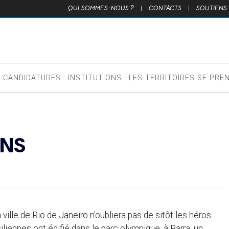
QUI SOMMES-NOUS ?
|
CONTACTS
|
SOUTIENS
CANDIDATURES
INSTITUTIONS
LES TERRITOIRES SE PRE
ONS
ville de Rio de Janeiro n’oubliera pas de sitôt les héros
siliennes ont édifié dans le parc olympique, à Barra, un