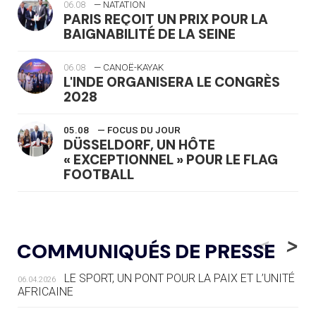
06.08
— NATATION
PARIS REÇOIT UN PRIX POUR LA
BAIGNABILITÉ DE LA SEINE
06.08
— CANOË-KAYAK
L'INDE ORGANISERA LE CONGRÈS
2028
05.08
— FOCUS DU JOUR
DÜSSELDORF, UN HÔTE
« EXCEPTIONNEL » POUR LE FLAG
FOOTBALL
05.08
— LUGE
LE RÊVE DE VOIR LA LUGE ALPINE
<
>
COMMUNIQUÉS DE PRESSE
AUX JO « N'EST PAS FINI »
LE SPORT, UN PONT POUR LA PAIX ET L’UNITÉ
06.04.2026
05.08
— TIR À L'ARC
AFRICAINE
DES MONDIAUX À BRISBANE SUR LA
ROUTE DES JO 2032