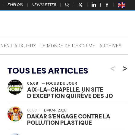
|
EMPLOIS
|
NEWSLETTER
|
|
|
|
|
NNENT AUX JEUX
LE MONDE DE L’ESCRIME
ARCHIVES
<
>
TOUS LES ARTICLES
06.08
— FOCUS DU JOUR
AIX-LA-CHAPELLE, UN SITE
D'EXCEPTION QUI RÊVE DES JO
06.08
— DAKAR 2026
DAKAR S'ENGAGE CONTRE LA
POLLUTION PLASTIQUE