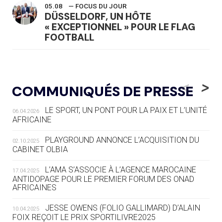
05.08
— FOCUS DU JOUR
DÜSSELDORF, UN HÔTE
« EXCEPTIONNEL » POUR LE FLAG
FOOTBALL
05.08
— LUGE
LE RÊVE DE VOIR LA LUGE ALPINE
<
>
COMMUNIQUÉS DE PRESSE
AUX JO « N'EST PAS FINI »
LE SPORT, UN PONT POUR LA PAIX ET L’UNITÉ
06.04.2026
05.08
— TIR À L'ARC
AFRICAINE
DES MONDIAUX À BRISBANE SUR LA
ROUTE DES JO 2032
PLAYGROUND ANNONCE L’ACQUISITION DU
02.10.2025
CABINET OLBIA
05.08
— ALPES FRANÇAISES 2030
LE VILLAGE OLYMPIQUE DES ARAVIS
L’AMA S’ASSOCIE À L’AGENCE MAROCAINE
17.04.2025
SE DESSINE
ANTIDOPAGE POUR LE PREMIER FORUM DES ONAD
AFRICAINES
04.08
— FOCUS DU JOUR
JESSE OWENS (FOLIO GALLIMARD) D’ALAIN
10.04.2025
LE COJOP A TROUVÉ SON VILLAGE
FOIX REÇOIT LE PRIX SPORTILIVRE2025