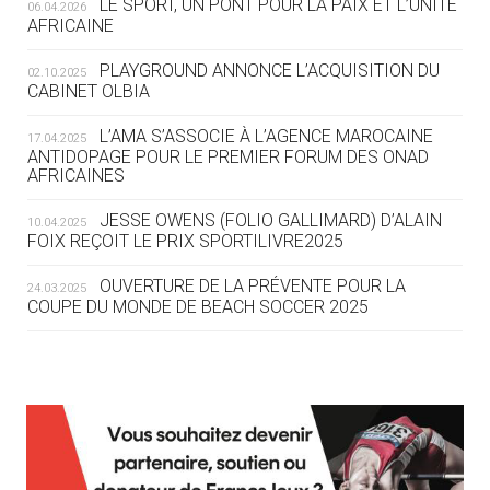
LE SPORT, UN PONT POUR LA PAIX ET L’UNITÉ
06.04.2026
05.08
— TIR À L'ARC
AFRICAINE
DES MONDIAUX À BRISBANE SUR LA
ROUTE DES JO 2032
PLAYGROUND ANNONCE L’ACQUISITION DU
02.10.2025
CABINET OLBIA
05.08
— ALPES FRANÇAISES 2030
LE VILLAGE OLYMPIQUE DES ARAVIS
L’AMA S’ASSOCIE À L’AGENCE MAROCAINE
17.04.2025
SE DESSINE
ANTIDOPAGE POUR LE PREMIER FORUM DES ONAD
AFRICAINES
04.08
— FOCUS DU JOUR
JESSE OWENS (FOLIO GALLIMARD) D’ALAIN
10.04.2025
LE COJOP A TROUVÉ SON VILLAGE
FOIX REÇOIT LE PRIX SPORTILIVRE2025
OLYMPIQUE LYONNAIS
OUVERTURE DE LA PRÉVENTE POUR LA
24.03.2025
COUPE DU MONDE DE BEACH SOCCER 2025
04.08
— ALLEMAGNE
« L'ALLEMAGNE PEUT DÉMONTRER
COMMENT ORGANISER DES JO
RESPONSABLES »
L’AMA FÉLICITE RICHARD POUND ET VALÉRIE
24.03.2025
FOURNEYRON, RÉCOMPENSÉS DE L’ORDRE OLYMPIQUE
L’AMA RECHERCHE DES HÔTES POUR LES
13.03.2025
04.08
— ESCRIME
RÉUNIONS DU CONSEIL DE FONDATION ET DU COMITÉ
LA FIE LANCE LES GRANDES
EXÉCUTIF