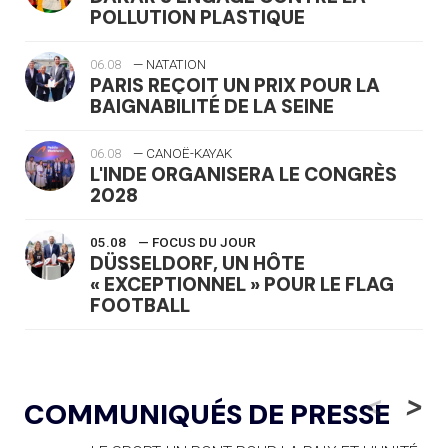
POLLUTION PLASTIQUE
06.08
— NATATION
PARIS REÇOIT UN PRIX POUR LA
BAIGNABILITÉ DE LA SEINE
06.08
— CANOË-KAYAK
L'INDE ORGANISERA LE CONGRÈS
2028
05.08
— FOCUS DU JOUR
DÜSSELDORF, UN HÔTE
« EXCEPTIONNEL » POUR LE FLAG
FOOTBALL
05.08
— LUGE
LE RÊVE DE VOIR LA LUGE ALPINE
<
>
COMMUNIQUÉS DE PRESSE
AUX JO « N'EST PAS FINI »