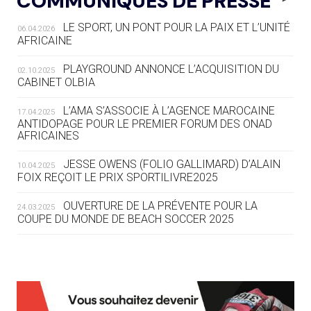
COMMUNIQUÉS DE PRESSE
LE SPORT, UN PONT POUR LA PAIX ET L’UNITÉ
06.04.2026
05.08
— TIR À L'ARC
AFRICAINE
DES MONDIAUX À BRISBANE SUR LA
ROUTE DES JO 2032
PLAYGROUND ANNONCE L’ACQUISITION DU
02.10.2025
CABINET OLBIA
05.08
— ALPES FRANÇAISES 2030
LE VILLAGE OLYMPIQUE DES ARAVIS
L’AMA S’ASSOCIE À L’AGENCE MAROCAINE
17.04.2025
SE DESSINE
ANTIDOPAGE POUR LE PREMIER FORUM DES ONAD
AFRICAINES
04.08
— FOCUS DU JOUR
JESSE OWENS (FOLIO GALLIMARD) D’ALAIN
10.04.2025
LE COJOP A TROUVÉ SON VILLAGE
FOIX REÇOIT LE PRIX SPORTILIVRE2025
OLYMPIQUE LYONNAIS
OUVERTURE DE LA PRÉVENTE POUR LA
24.03.2025
COUPE DU MONDE DE BEACH SOCCER 2025
04.08
— ALLEMAGNE
« L'ALLEMAGNE PEUT DÉMONTRER
COMMENT ORGANISER DES JO
RESPONSABLES »
L’AMA FÉLICITE RICHARD POUND ET VALÉRIE
24.03.2025
FOURNEYRON, RÉCOMPENSÉS DE L’ORDRE OLYMPIQUE
L’AMA RECHERCHE DES HÔTES POUR LES
13.03.2025
04.08
— ESCRIME