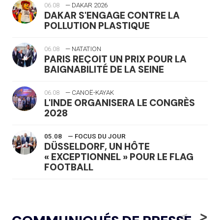
06.08
— DAKAR 2026
DAKAR S'ENGAGE CONTRE LA
POLLUTION PLASTIQUE
06.08
— NATATION
PARIS REÇOIT UN PRIX POUR LA
BAIGNABILITÉ DE LA SEINE
06.08
— CANOË-KAYAK
L'INDE ORGANISERA LE CONGRÈS
2028
05.08
— FOCUS DU JOUR
DÜSSELDORF, UN HÔTE
« EXCEPTIONNEL » POUR LE FLAG
FOOTBALL
05.08
— LUGE
LE RÊVE DE VOIR LA LUGE ALPINE
<
>
AUX JO « N'EST PAS FINI »