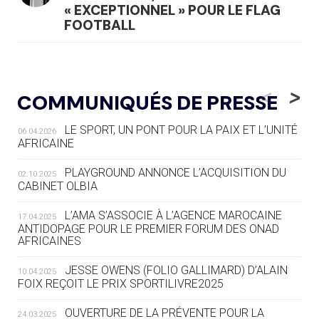
« EXCEPTIONNEL » POUR LE FLAG
FOOTBALL
05.08
— LUGE
LE RÊVE DE VOIR LA LUGE ALPINE
<
>
COMMUNIQUÉS DE PRESSE
AUX JO « N'EST PAS FINI »
LE SPORT, UN PONT POUR LA PAIX ET L’UNITÉ
06.04.2026
05.08
— TIR À L'ARC
AFRICAINE
DES MONDIAUX À BRISBANE SUR LA
ROUTE DES JO 2032
PLAYGROUND ANNONCE L’ACQUISITION DU
02.10.2025
CABINET OLBIA
05.08
— ALPES FRANÇAISES 2030
LE VILLAGE OLYMPIQUE DES ARAVIS
L’AMA S’ASSOCIE À L’AGENCE MAROCAINE
17.04.2025
SE DESSINE
ANTIDOPAGE POUR LE PREMIER FORUM DES ONAD
AFRICAINES
04.08
— FOCUS DU JOUR
JESSE OWENS (FOLIO GALLIMARD) D’ALAIN
10.04.2025
LE COJOP A TROUVÉ SON VILLAGE
FOIX REÇOIT LE PRIX SPORTILIVRE2025
OLYMPIQUE LYONNAIS
OUVERTURE DE LA PRÉVENTE POUR LA
24.03.2025