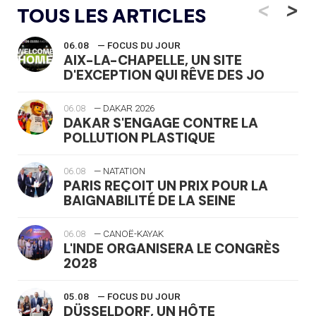
<
>
TOUS LES ARTICLES
06.08
— FOCUS DU JOUR
AIX-LA-CHAPELLE, UN SITE
D'EXCEPTION QUI RÊVE DES JO
06.08
— DAKAR 2026
DAKAR S'ENGAGE CONTRE LA
POLLUTION PLASTIQUE
06.08
— NATATION
PARIS REÇOIT UN PRIX POUR LA
BAIGNABILITÉ DE LA SEINE
06.08
— CANOË-KAYAK
L'INDE ORGANISERA LE CONGRÈS
2028
05.08
— FOCUS DU JOUR
DÜSSELDORF, UN HÔTE