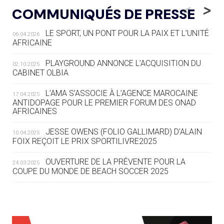
LE RÊVE DE VOIR LA LUGE ALPINE
<
>
COMMUNIQUÉS DE PRESSE
AUX JO « N'EST PAS FINI »
LE SPORT, UN PONT POUR LA PAIX ET L’UNITÉ
06.04.2026
05.08
— TIR À L'ARC
AFRICAINE
DES MONDIAUX À BRISBANE SUR LA
ROUTE DES JO 2032
PLAYGROUND ANNONCE L’ACQUISITION DU
02.10.2025
CABINET OLBIA
05.08
— ALPES FRANÇAISES 2030
LE VILLAGE OLYMPIQUE DES ARAVIS
L’AMA S’ASSOCIE À L’AGENCE MAROCAINE
17.04.2025
SE DESSINE
ANTIDOPAGE POUR LE PREMIER FORUM DES ONAD
AFRICAINES
04.08
— FOCUS DU JOUR
JESSE OWENS (FOLIO GALLIMARD) D’ALAIN
10.04.2025
LE COJOP A TROUVÉ SON VILLAGE
FOIX REÇOIT LE PRIX SPORTILIVRE2025
OLYMPIQUE LYONNAIS
OUVERTURE DE LA PRÉVENTE POUR LA
24.03.2025
COUPE DU MONDE DE BEACH SOCCER 2025
04.08
— ALLEMAGNE
« L'ALLEMAGNE PEUT DÉMONTRER
COMMENT ORGANISER DES JO
RESPONSABLES »
L’AMA FÉLICITE RICHARD POUND ET VALÉRIE
24.03.2025
FOURNEYRON, RÉCOMPENSÉS DE L’ORDRE OLYMPIQUE