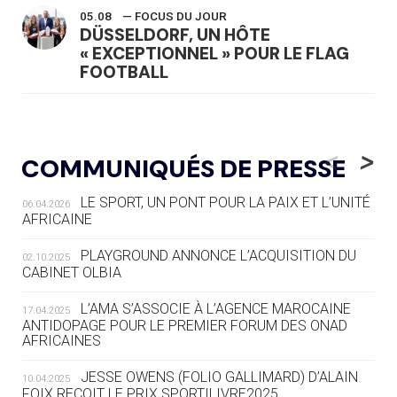
05.08
— FOCUS DU JOUR
DÜSSELDORF, UN HÔTE
« EXCEPTIONNEL » POUR LE FLAG
FOOTBALL
05.08
— LUGE
LE RÊVE DE VOIR LA LUGE ALPINE
<
>
COMMUNIQUÉS DE PRESSE
AUX JO « N'EST PAS FINI »
LE SPORT, UN PONT POUR LA PAIX ET L’UNITÉ
06.04.2026
05.08
— TIR À L'ARC
AFRICAINE
DES MONDIAUX À BRISBANE SUR LA
ROUTE DES JO 2032
PLAYGROUND ANNONCE L’ACQUISITION DU
02.10.2025
CABINET OLBIA
05.08
— ALPES FRANÇAISES 2030
LE VILLAGE OLYMPIQUE DES ARAVIS
L’AMA S’ASSOCIE À L’AGENCE MAROCAINE
17.04.2025
SE DESSINE
ANTIDOPAGE POUR LE PREMIER FORUM DES ONAD
AFRICAINES
04.08
— FOCUS DU JOUR
JESSE OWENS (FOLIO GALLIMARD) D’ALAIN
10.04.2025
LE COJOP A TROUVÉ SON VILLAGE
FOIX REÇOIT LE PRIX SPORTILIVRE2025