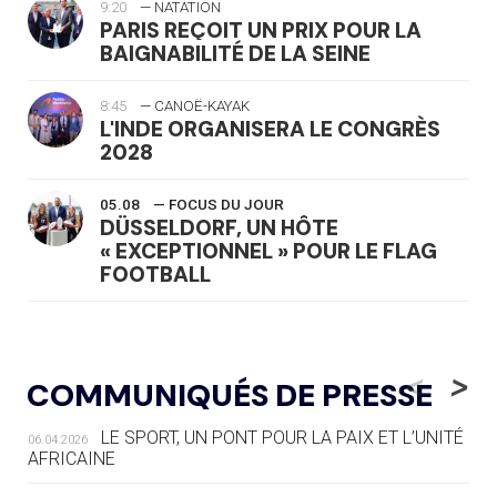
9:20
— NATATION
PARIS REÇOIT UN PRIX POUR LA
BAIGNABILITÉ DE LA SEINE
8:45
— CANOË-KAYAK
L'INDE ORGANISERA LE CONGRÈS
2028
05.08
— FOCUS DU JOUR
DÜSSELDORF, UN HÔTE
« EXCEPTIONNEL » POUR LE FLAG
FOOTBALL
05.08
— LUGE
LE RÊVE DE VOIR LA LUGE ALPINE
<
>
COMMUNIQUÉS DE PRESSE
AUX JO « N'EST PAS FINI »
LE SPORT, UN PONT POUR LA PAIX ET L’UNITÉ
06.04.2026
05.08
— TIR À L'ARC
AFRICAINE
DES MONDIAUX À BRISBANE SUR LA
ROUTE DES JO 2032