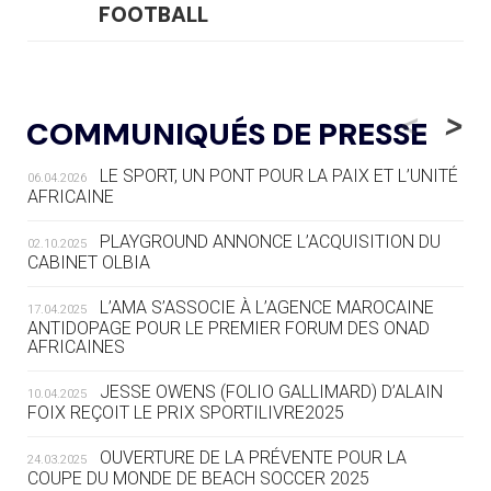
FOOTBALL
05.08
— LUGE
LE RÊVE DE VOIR LA LUGE ALPINE
<
>
COMMUNIQUÉS DE PRESSE
AUX JO « N'EST PAS FINI »
LE SPORT, UN PONT POUR LA PAIX ET L’UNITÉ
06.04.2026
05.08
— TIR À L'ARC
AFRICAINE
DES MONDIAUX À BRISBANE SUR LA
ROUTE DES JO 2032
PLAYGROUND ANNONCE L’ACQUISITION DU
02.10.2025
CABINET OLBIA
05.08
— ALPES FRANÇAISES 2030
LE VILLAGE OLYMPIQUE DES ARAVIS
L’AMA S’ASSOCIE À L’AGENCE MAROCAINE
17.04.2025
SE DESSINE
ANTIDOPAGE POUR LE PREMIER FORUM DES ONAD
AFRICAINES
04.08
— FOCUS DU JOUR
JESSE OWENS (FOLIO GALLIMARD) D’ALAIN
10.04.2025
LE COJOP A TROUVÉ SON VILLAGE
FOIX REÇOIT LE PRIX SPORTILIVRE2025
OLYMPIQUE LYONNAIS
OUVERTURE DE LA PRÉVENTE POUR LA
24.03.2025
COUPE DU MONDE DE BEACH SOCCER 2025
04.08
— ALLEMAGNE