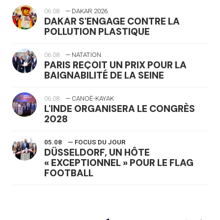
06.08
— DAKAR 2026
DAKAR S'ENGAGE CONTRE LA
POLLUTION PLASTIQUE
06.08
— NATATION
PARIS REÇOIT UN PRIX POUR LA
BAIGNABILITÉ DE LA SEINE
06.08
— CANOË-KAYAK
L'INDE ORGANISERA LE CONGRÈS
2028
05.08
— FOCUS DU JOUR
DÜSSELDORF, UN HÔTE
« EXCEPTIONNEL » POUR LE FLAG
FOOTBALL
05.08
— LUGE
LE RÊVE DE VOIR LA LUGE ALPINE