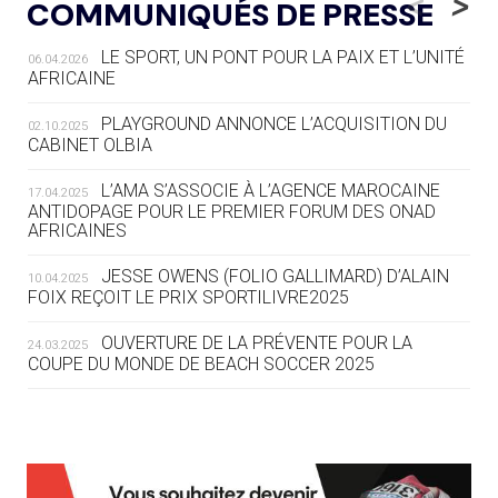
<
>
COMMUNIQUÉS DE PRESSE
AUX JO « N'EST PAS FINI »
LE SPORT, UN PONT POUR LA PAIX ET L’UNITÉ
06.04.2026
05.08
— TIR À L'ARC
AFRICAINE
DES MONDIAUX À BRISBANE SUR LA
ROUTE DES JO 2032
PLAYGROUND ANNONCE L’ACQUISITION DU
02.10.2025
CABINET OLBIA
05.08
— ALPES FRANÇAISES 2030
LE VILLAGE OLYMPIQUE DES ARAVIS
L’AMA S’ASSOCIE À L’AGENCE MAROCAINE
17.04.2025
SE DESSINE
ANTIDOPAGE POUR LE PREMIER FORUM DES ONAD
AFRICAINES
04.08
— FOCUS DU JOUR
JESSE OWENS (FOLIO GALLIMARD) D’ALAIN
10.04.2025
LE COJOP A TROUVÉ SON VILLAGE
FOIX REÇOIT LE PRIX SPORTILIVRE2025
OLYMPIQUE LYONNAIS
OUVERTURE DE LA PRÉVENTE POUR LA
24.03.2025
COUPE DU MONDE DE BEACH SOCCER 2025
04.08
— ALLEMAGNE
« L'ALLEMAGNE PEUT DÉMONTRER
COMMENT ORGANISER DES JO
RESPONSABLES »
L’AMA FÉLICITE RICHARD POUND ET VALÉRIE
24.03.2025
FOURNEYRON, RÉCOMPENSÉS DE L’ORDRE OLYMPIQUE
L’AMA RECHERCHE DES HÔTES POUR LES