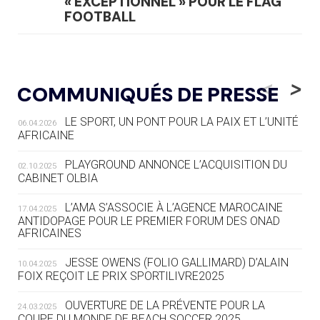
« EXCEPTIONNEL » POUR LE FLAG
FOOTBALL
05.08
— LUGE
LE RÊVE DE VOIR LA LUGE ALPINE
<
>
COMMUNIQUÉS DE PRESSE
AUX JO « N'EST PAS FINI »
LE SPORT, UN PONT POUR LA PAIX ET L’UNITÉ
06.04.2026
05.08
— TIR À L'ARC
AFRICAINE
DES MONDIAUX À BRISBANE SUR LA
ROUTE DES JO 2032
PLAYGROUND ANNONCE L’ACQUISITION DU
02.10.2025
CABINET OLBIA
05.08
— ALPES FRANÇAISES 2030
LE VILLAGE OLYMPIQUE DES ARAVIS
L’AMA S’ASSOCIE À L’AGENCE MAROCAINE
17.04.2025
SE DESSINE
ANTIDOPAGE POUR LE PREMIER FORUM DES ONAD
AFRICAINES
04.08
— FOCUS DU JOUR
JESSE OWENS (FOLIO GALLIMARD) D’ALAIN
10.04.2025
LE COJOP A TROUVÉ SON VILLAGE
FOIX REÇOIT LE PRIX SPORTILIVRE2025
OLYMPIQUE LYONNAIS
OUVERTURE DE LA PRÉVENTE POUR LA
24.03.2025
COUPE DU MONDE DE BEACH SOCCER 2025
04.08
— ALLEMAGNE