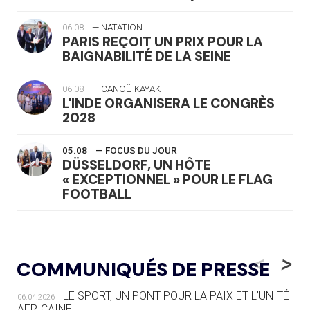
06.08
— NATATION
PARIS REÇOIT UN PRIX POUR LA
BAIGNABILITÉ DE LA SEINE
06.08
— CANOË-KAYAK
L'INDE ORGANISERA LE CONGRÈS
2028
05.08
— FOCUS DU JOUR
DÜSSELDORF, UN HÔTE
« EXCEPTIONNEL » POUR LE FLAG
FOOTBALL
05.08
— LUGE
LE RÊVE DE VOIR LA LUGE ALPINE
<
>
COMMUNIQUÉS DE PRESSE
AUX JO « N'EST PAS FINI »
LE SPORT, UN PONT POUR LA PAIX ET L’UNITÉ
06.04.2026
05.08
— TIR À L'ARC
AFRICAINE