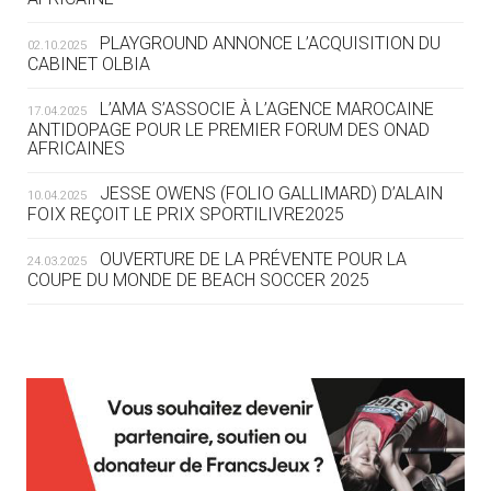
DES MONDIAUX À BRISBANE SUR LA
ROUTE DES JO 2032
PLAYGROUND ANNONCE L’ACQUISITION DU
02.10.2025
CABINET OLBIA
05.08
— ALPES FRANÇAISES 2030
LE VILLAGE OLYMPIQUE DES ARAVIS
L’AMA S’ASSOCIE À L’AGENCE MAROCAINE
17.04.2025
SE DESSINE
ANTIDOPAGE POUR LE PREMIER FORUM DES ONAD
AFRICAINES
04.08
— FOCUS DU JOUR
JESSE OWENS (FOLIO GALLIMARD) D’ALAIN
10.04.2025
LE COJOP A TROUVÉ SON VILLAGE
FOIX REÇOIT LE PRIX SPORTILIVRE2025
OLYMPIQUE LYONNAIS
OUVERTURE DE LA PRÉVENTE POUR LA
24.03.2025
COUPE DU MONDE DE BEACH SOCCER 2025
04.08
— ALLEMAGNE
« L'ALLEMAGNE PEUT DÉMONTRER
COMMENT ORGANISER DES JO
RESPONSABLES »
L’AMA FÉLICITE RICHARD POUND ET VALÉRIE
24.03.2025
FOURNEYRON, RÉCOMPENSÉS DE L’ORDRE OLYMPIQUE
L’AMA RECHERCHE DES HÔTES POUR LES
13.03.2025
04.08
— ESCRIME
RÉUNIONS DU CONSEIL DE FONDATION ET DU COMITÉ
LA FIE LANCE LES GRANDES
EXÉCUTIF
MANŒUVRES EN VUE DES JO