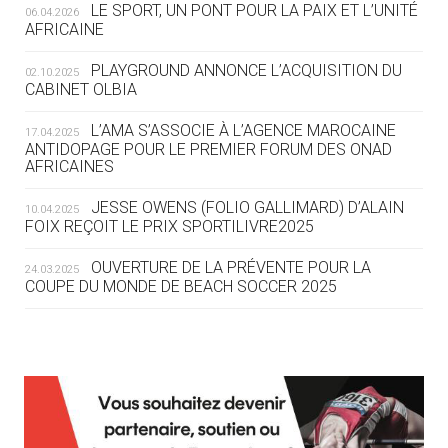
LE SPORT, UN PONT POUR LA PAIX ET L’UNITÉ
06.04.2026
04.08
— FOCUS DU JOUR
AFRICAINE
LE COJOP A TROUVÉ SON VILLAGE
OLYMPIQUE LYONNAIS
PLAYGROUND ANNONCE L’ACQUISITION DU
02.10.2025
CABINET OLBIA
04.08
— ALLEMAGNE
« L'ALLEMAGNE PEUT DÉMONTRER
L’AMA S’ASSOCIE À L’AGENCE MAROCAINE
17.04.2025
COMMENT ORGANISER DES JO
ANTIDOPAGE POUR LE PREMIER FORUM DES ONAD
AFRICAINES
RESPONSABLES »
JESSE OWENS (FOLIO GALLIMARD) D’ALAIN
10.04.2025
04.08
— ESCRIME
FOIX REÇOIT LE PRIX SPORTILIVRE2025
LA FIE LANCE LES GRANDES
MANŒUVRES EN VUE DES JO
OUVERTURE DE LA PRÉVENTE POUR LA
24.03.2025
COUPE DU MONDE DE BEACH SOCCER 2025
04.08
— DAKAR 2026
DES FRESQUES CÉLÈBRENT LES JOJ
L’AMA FÉLICITE RICHARD POUND ET VALÉRIE
24.03.2025
FOURNEYRON, RÉCOMPENSÉS DE L’ORDRE OLYMPIQUE
03.08
—
L’AMA RECHERCHE DES HÔTES POUR LES
13.03.2025
« PARIS 2024 M'A INSPIRÉ POUR
RÉUNIONS DU CONSEIL DE FONDATION ET DU COMITÉ
CRÉER UN PERSONNAGE »
EXÉCUTIF