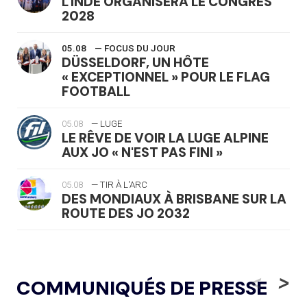
L'INDE ORGANISERA LE CONGRÈS
2028
05.08
— FOCUS DU JOUR
DÜSSELDORF, UN HÔTE
« EXCEPTIONNEL » POUR LE FLAG
FOOTBALL
05.08
— LUGE
LE RÊVE DE VOIR LA LUGE ALPINE
AUX JO « N'EST PAS FINI »
05.08
— TIR À L'ARC
DES MONDIAUX À BRISBANE SUR LA
ROUTE DES JO 2032
05.08
— ALPES FRANÇAISES 2030
LE VILLAGE OLYMPIQUE DES ARAVIS
<
>
COMMUNIQUÉS DE PRESSE
SE DESSINE