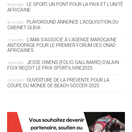
LE SPORT, UN PONT POUR LA PAIX ET L’UNITÉ
06.04.2026
05.08
— TIR À L'ARC
AFRICAINE
DES MONDIAUX À BRISBANE SUR LA
ROUTE DES JO 2032
PLAYGROUND ANNONCE L’ACQUISITION DU
02.10.2025
CABINET OLBIA
05.08
— ALPES FRANÇAISES 2030
LE VILLAGE OLYMPIQUE DES ARAVIS
L’AMA S’ASSOCIE À L’AGENCE MAROCAINE
17.04.2025
SE DESSINE
ANTIDOPAGE POUR LE PREMIER FORUM DES ONAD
AFRICAINES
04.08
— FOCUS DU JOUR
JESSE OWENS (FOLIO GALLIMARD) D’ALAIN
10.04.2025
LE COJOP A TROUVÉ SON VILLAGE
FOIX REÇOIT LE PRIX SPORTILIVRE2025
OLYMPIQUE LYONNAIS
OUVERTURE DE LA PRÉVENTE POUR LA
24.03.2025
COUPE DU MONDE DE BEACH SOCCER 2025
04.08
— ALLEMAGNE
« L'ALLEMAGNE PEUT DÉMONTRER
COMMENT ORGANISER DES JO
RESPONSABLES »
L’AMA FÉLICITE RICHARD POUND ET VALÉRIE
24.03.2025
FOURNEYRON, RÉCOMPENSÉS DE L’ORDRE OLYMPIQUE
L’AMA RECHERCHE DES HÔTES POUR LES
13.03.2025
04.08
— ESCRIME
RÉUNIONS DU CONSEIL DE FONDATION ET DU COMITÉ
LA FIE LANCE LES GRANDES
EXÉCUTIF