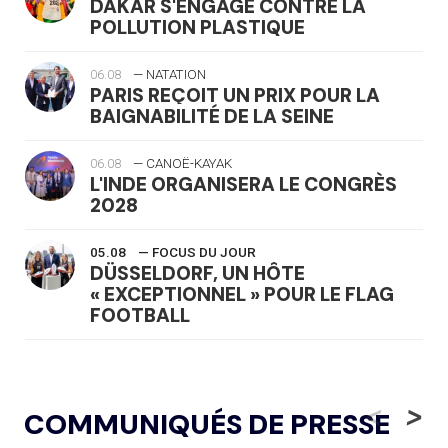
DAKAR S'ENGAGE CONTRE LA
POLLUTION PLASTIQUE
06.08
— NATATION
PARIS REÇOIT UN PRIX POUR LA
BAIGNABILITÉ DE LA SEINE
06.08
— CANOË-KAYAK
L'INDE ORGANISERA LE CONGRÈS
2028
05.08
— FOCUS DU JOUR
DÜSSELDORF, UN HÔTE
« EXCEPTIONNEL » POUR LE FLAG
FOOTBALL
05.08
— LUGE
LE RÊVE DE VOIR LA LUGE ALPINE
<
>
COMMUNIQUÉS DE PRESSE
AUX JO « N'EST PAS FINI »