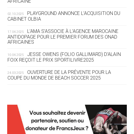
AFRICAINE
DES MONDIAUX À BRISBANE SUR LA
ROUTE DES JO 2032
PLAYGROUND ANNONCE L’ACQUISITION DU
02.10.2025
CABINET OLBIA
05.08
— ALPES FRANÇAISES 2030
LE VILLAGE OLYMPIQUE DES ARAVIS
L’AMA S’ASSOCIE À L’AGENCE MAROCAINE
17.04.2025
SE DESSINE
ANTIDOPAGE POUR LE PREMIER FORUM DES ONAD
AFRICAINES
04.08
— FOCUS DU JOUR
JESSE OWENS (FOLIO GALLIMARD) D’ALAIN
10.04.2025
LE COJOP A TROUVÉ SON VILLAGE
FOIX REÇOIT LE PRIX SPORTILIVRE2025
OLYMPIQUE LYONNAIS
OUVERTURE DE LA PRÉVENTE POUR LA
24.03.2025
COUPE DU MONDE DE BEACH SOCCER 2025
04.08
— ALLEMAGNE
« L'ALLEMAGNE PEUT DÉMONTRER
COMMENT ORGANISER DES JO
RESPONSABLES »
L’AMA FÉLICITE RICHARD POUND ET VALÉRIE
24.03.2025
FOURNEYRON, RÉCOMPENSÉS DE L’ORDRE OLYMPIQUE
L’AMA RECHERCHE DES HÔTES POUR LES
13.03.2025
04.08
— ESCRIME
RÉUNIONS DU CONSEIL DE FONDATION ET DU COMITÉ
LA FIE LANCE LES GRANDES
EXÉCUTIF
MANŒUVRES EN VUE DES JO