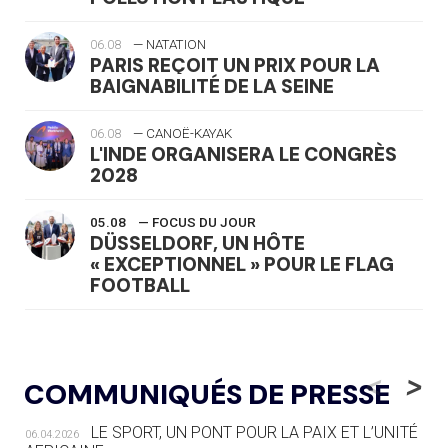
06.08
— NATATION
PARIS REÇOIT UN PRIX POUR LA
BAIGNABILITÉ DE LA SEINE
06.08
— CANOË-KAYAK
L'INDE ORGANISERA LE CONGRÈS
2028
05.08
— FOCUS DU JOUR
DÜSSELDORF, UN HÔTE
« EXCEPTIONNEL » POUR LE FLAG
FOOTBALL
05.08
— LUGE
LE RÊVE DE VOIR LA LUGE ALPINE
<
>
COMMUNIQUÉS DE PRESSE
AUX JO « N'EST PAS FINI »
LE SPORT, UN PONT POUR LA PAIX ET L’UNITÉ
06.04.2026
05.08
— TIR À L'ARC