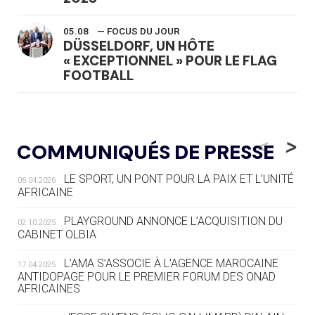
05.08
— FOCUS DU JOUR
DÜSSELDORF, UN HÔTE
« EXCEPTIONNEL » POUR LE FLAG
FOOTBALL
05.08
— LUGE
LE RÊVE DE VOIR LA LUGE ALPINE
<
>
COMMUNIQUÉS DE PRESSE
AUX JO « N'EST PAS FINI »
LE SPORT, UN PONT POUR LA PAIX ET L’UNITÉ
06.04.2026
05.08
— TIR À L'ARC
AFRICAINE
DES MONDIAUX À BRISBANE SUR LA
ROUTE DES JO 2032
PLAYGROUND ANNONCE L’ACQUISITION DU
02.10.2025
CABINET OLBIA
05.08
— ALPES FRANÇAISES 2030
LE VILLAGE OLYMPIQUE DES ARAVIS
L’AMA S’ASSOCIE À L’AGENCE MAROCAINE
17.04.2025
SE DESSINE
ANTIDOPAGE POUR LE PREMIER FORUM DES ONAD
AFRICAINES
04.08
— FOCUS DU JOUR