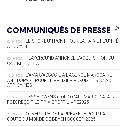
05.08
— LUGE
LE RÊVE DE VOIR LA LUGE ALPINE
<
>
COMMUNIQUÉS DE PRESSE
AUX JO « N'EST PAS FINI »
LE SPORT, UN PONT POUR LA PAIX ET L’UNITÉ
06.04.2026
05.08
— TIR À L'ARC
AFRICAINE
DES MONDIAUX À BRISBANE SUR LA
ROUTE DES JO 2032
PLAYGROUND ANNONCE L’ACQUISITION DU
02.10.2025
CABINET OLBIA
05.08
— ALPES FRANÇAISES 2030
LE VILLAGE OLYMPIQUE DES ARAVIS
L’AMA S’ASSOCIE À L’AGENCE MAROCAINE
17.04.2025
SE DESSINE
ANTIDOPAGE POUR LE PREMIER FORUM DES ONAD
AFRICAINES
04.08
— FOCUS DU JOUR
JESSE OWENS (FOLIO GALLIMARD) D’ALAIN
10.04.2025
LE COJOP A TROUVÉ SON VILLAGE
FOIX REÇOIT LE PRIX SPORTILIVRE2025
OLYMPIQUE LYONNAIS
OUVERTURE DE LA PRÉVENTE POUR LA
24.03.2025
COUPE DU MONDE DE BEACH SOCCER 2025
04.08
— ALLEMAGNE
« L'ALLEMAGNE PEUT DÉMONTRER