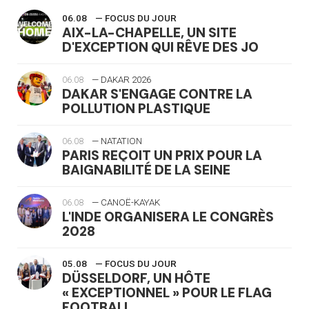
06.08
— FOCUS DU JOUR
AIX-LA-CHAPELLE, UN SITE
D'EXCEPTION QUI RÊVE DES JO
06.08
— DAKAR 2026
DAKAR S'ENGAGE CONTRE LA
POLLUTION PLASTIQUE
06.08
— NATATION
PARIS REÇOIT UN PRIX POUR LA
BAIGNABILITÉ DE LA SEINE
06.08
— CANOË-KAYAK
L'INDE ORGANISERA LE CONGRÈS
2028
05.08
— FOCUS DU JOUR
DÜSSELDORF, UN HÔTE
« EXCEPTIONNEL » POUR LE FLAG
FOOTBALL