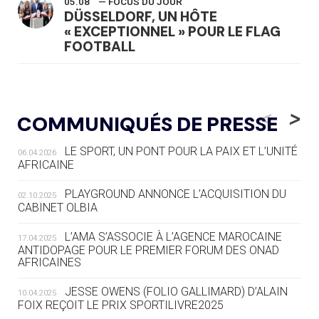
05.08
— FOCUS DU JOUR
DÜSSELDORF, UN HÔTE
« EXCEPTIONNEL » POUR LE FLAG
FOOTBALL
05.08
— LUGE
LE RÊVE DE VOIR LA LUGE ALPINE
<
>
COMMUNIQUÉS DE PRESSE
AUX JO « N'EST PAS FINI »
LE SPORT, UN PONT POUR LA PAIX ET L’UNITÉ
06.04.2026
05.08
— TIR À L'ARC
AFRICAINE
DES MONDIAUX À BRISBANE SUR LA
ROUTE DES JO 2032
PLAYGROUND ANNONCE L’ACQUISITION DU
02.10.2025
CABINET OLBIA
05.08
— ALPES FRANÇAISES 2030
LE VILLAGE OLYMPIQUE DES ARAVIS
L’AMA S’ASSOCIE À L’AGENCE MAROCAINE
17.04.2025
SE DESSINE
ANTIDOPAGE POUR LE PREMIER FORUM DES ONAD
AFRICAINES
04.08
— FOCUS DU JOUR
JESSE OWENS (FOLIO GALLIMARD) D’ALAIN
10.04.2025
LE COJOP A TROUVÉ SON VILLAGE
FOIX REÇOIT LE PRIX SPORTILIVRE2025
OLYMPIQUE LYONNAIS