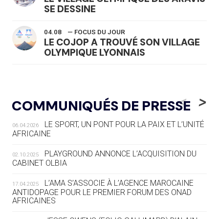
SE DESSINE
04.08
— FOCUS DU JOUR
LE COJOP A TROUVÉ SON VILLAGE
OLYMPIQUE LYONNAIS
04.08
— ALLEMAGNE
« L'ALLEMAGNE PEUT DÉMONTRER
<
>
COMMUNIQUÉS DE PRESSE
COMMENT ORGANISER DES JO
RESPONSABLES »
LE SPORT, UN PONT POUR LA PAIX ET L’UNITÉ
06.04.2026
AFRICAINE
04.08
— ESCRIME
LA FIE LANCE LES GRANDES
PLAYGROUND ANNONCE L’ACQUISITION DU
02.10.2025
MANŒUVRES EN VUE DES JO
CABINET OLBIA
04.08
— DAKAR 2026
L’AMA S’ASSOCIE À L’AGENCE MAROCAINE
17.04.2025
DES FRESQUES CÉLÈBRENT LES JOJ
ANTIDOPAGE POUR LE PREMIER FORUM DES ONAD
AFRICAINES
03.08
—