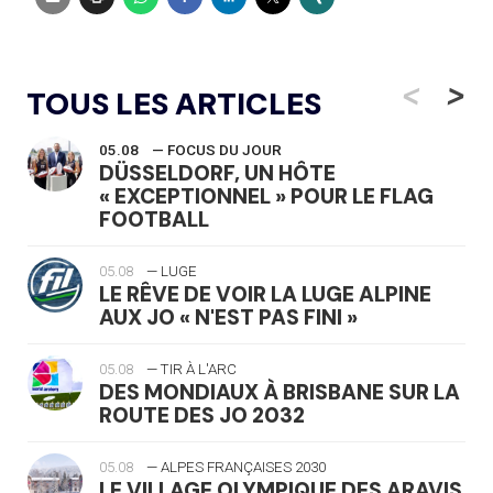
<
>
TOUS LES ARTICLES
05.08
— FOCUS DU JOUR
DÜSSELDORF, UN HÔTE
« EXCEPTIONNEL » POUR LE FLAG
FOOTBALL
05.08
— LUGE
LE RÊVE DE VOIR LA LUGE ALPINE
AUX JO « N'EST PAS FINI »
05.08
— TIR À L'ARC
DES MONDIAUX À BRISBANE SUR LA
ROUTE DES JO 2032
05.08
— ALPES FRANÇAISES 2030
LE VILLAGE OLYMPIQUE DES ARAVIS