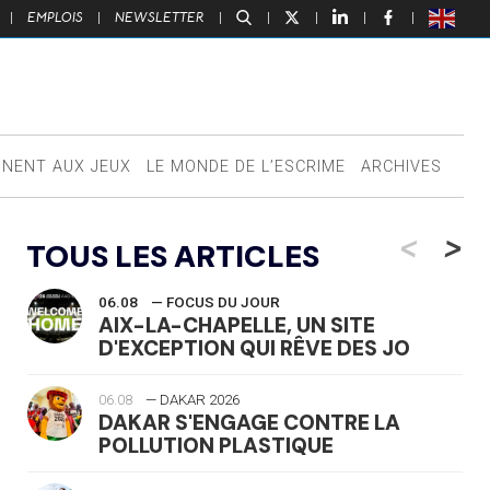
|
EMPLOIS
|
NEWSLETTER
|
|
|
|
|
NNENT AUX JEUX
LE MONDE DE L’ESCRIME
ARCHIVES
<
>
TOUS LES ARTICLES
06.08
— FOCUS DU JOUR
AIX-LA-CHAPELLE, UN SITE
D'EXCEPTION QUI RÊVE DES JO
06.08
— DAKAR 2026
DAKAR S'ENGAGE CONTRE LA
POLLUTION PLASTIQUE