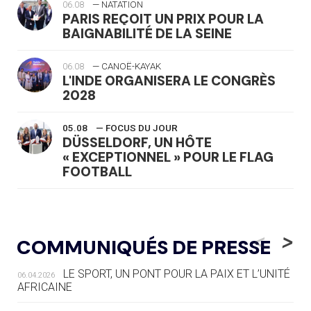
06.08
— NATATION
PARIS REÇOIT UN PRIX POUR LA
BAIGNABILITÉ DE LA SEINE
06.08
— CANOË-KAYAK
L'INDE ORGANISERA LE CONGRÈS
2028
05.08
— FOCUS DU JOUR
DÜSSELDORF, UN HÔTE
« EXCEPTIONNEL » POUR LE FLAG
FOOTBALL
05.08
— LUGE
LE RÊVE DE VOIR LA LUGE ALPINE
<
>
COMMUNIQUÉS DE PRESSE
AUX JO « N'EST PAS FINI »
LE SPORT, UN PONT POUR LA PAIX ET L’UNITÉ
06.04.2026
05.08
— TIR À L'ARC
AFRICAINE
DES MONDIAUX À BRISBANE SUR LA
ROUTE DES JO 2032