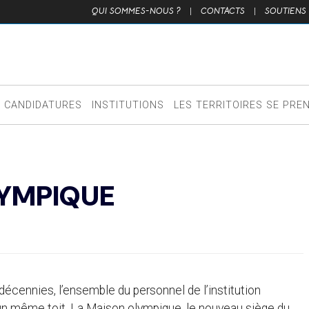
QUI SOMMES-NOUS ?
|
CONTACTS
|
SOUTIENS
CANDIDATURES
INSTITUTIONS
LES TERRITOIRES SE PRE
LYMPIQUE
 décennies, l’ensemble du personnel de l’institution
 un même toit. La Maison olympique, le nouveau siège du