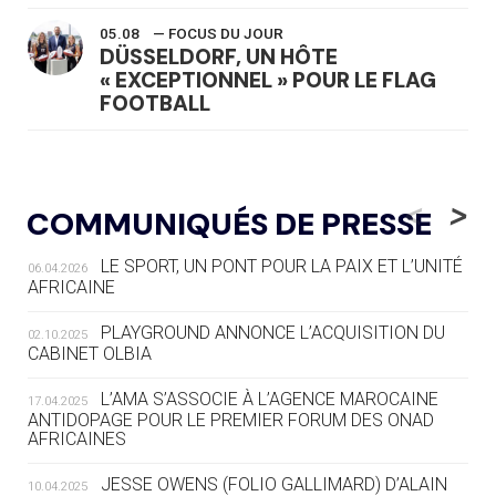
05.08
— FOCUS DU JOUR
DÜSSELDORF, UN HÔTE
« EXCEPTIONNEL » POUR LE FLAG
FOOTBALL
05.08
— LUGE
LE RÊVE DE VOIR LA LUGE ALPINE
<
>
COMMUNIQUÉS DE PRESSE
AUX JO « N'EST PAS FINI »
LE SPORT, UN PONT POUR LA PAIX ET L’UNITÉ
06.04.2026
05.08
— TIR À L'ARC
AFRICAINE
DES MONDIAUX À BRISBANE SUR LA
ROUTE DES JO 2032
PLAYGROUND ANNONCE L’ACQUISITION DU
02.10.2025
CABINET OLBIA
05.08
— ALPES FRANÇAISES 2030
LE VILLAGE OLYMPIQUE DES ARAVIS
L’AMA S’ASSOCIE À L’AGENCE MAROCAINE
17.04.2025
SE DESSINE
ANTIDOPAGE POUR LE PREMIER FORUM DES ONAD
AFRICAINES
04.08
— FOCUS DU JOUR
JESSE OWENS (FOLIO GALLIMARD) D’ALAIN
10.04.2025
LE COJOP A TROUVÉ SON VILLAGE