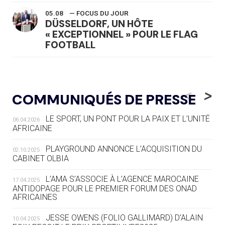
05.08
— FOCUS DU JOUR
DÜSSELDORF, UN HÔTE
« EXCEPTIONNEL » POUR LE FLAG
FOOTBALL
05.08
— LUGE
LE RÊVE DE VOIR LA LUGE ALPINE
<
>
COMMUNIQUÉS DE PRESSE
AUX JO « N'EST PAS FINI »
LE SPORT, UN PONT POUR LA PAIX ET L’UNITÉ
06.04.2026
05.08
— TIR À L'ARC
AFRICAINE
DES MONDIAUX À BRISBANE SUR LA
ROUTE DES JO 2032
PLAYGROUND ANNONCE L’ACQUISITION DU
02.10.2025
CABINET OLBIA
05.08
— ALPES FRANÇAISES 2030
LE VILLAGE OLYMPIQUE DES ARAVIS
L’AMA S’ASSOCIE À L’AGENCE MAROCAINE
17.04.2025
SE DESSINE
ANTIDOPAGE POUR LE PREMIER FORUM DES ONAD
AFRICAINES
04.08
— FOCUS DU JOUR
JESSE OWENS (FOLIO GALLIMARD) D’ALAIN
10.04.2025
LE COJOP A TROUVÉ SON VILLAGE