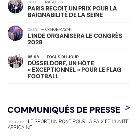
06.08
— NATATION
PARIS REÇOIT UN PRIX POUR LA
BAIGNABILITÉ DE LA SEINE
06.08
— CANOË-KAYAK
L'INDE ORGANISERA LE CONGRÈS
2028
05.08
— FOCUS DU JOUR
DÜSSELDORF, UN HÔTE
« EXCEPTIONNEL » POUR LE FLAG
FOOTBALL
05.08
— LUGE
LE RÊVE DE VOIR LA LUGE ALPINE
<
>
COMMUNIQUÉS DE PRESSE
AUX JO « N'EST PAS FINI »
LE SPORT, UN PONT POUR LA PAIX ET L’UNITÉ
06.04.2026
05.08
— TIR À L'ARC
AFRICAINE
DES MONDIAUX À BRISBANE SUR LA
ROUTE DES JO 2032