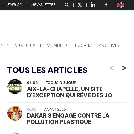
|
EMPLOIS
|
NEWSLETTER
|
|
|
|
|
NNENT AUX JEUX
LE MONDE DE L’ESCRIME
ARCHIVES
<
>
TOUS LES ARTICLES
06.08
— FOCUS DU JOUR
AIX-LA-CHAPELLE, UN SITE
D'EXCEPTION QUI RÊVE DES JO
06.08
— DAKAR 2026
DAKAR S'ENGAGE CONTRE LA
POLLUTION PLASTIQUE