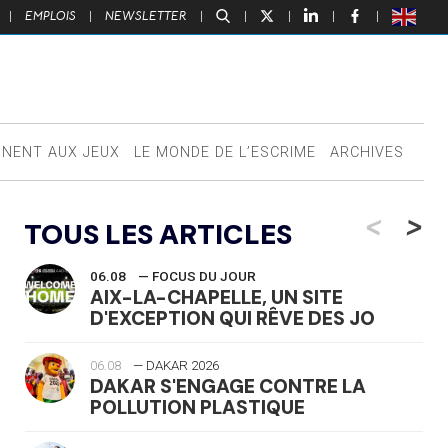
|
EMPLOIS
|
NEWSLETTER
|
|
|
|
|
NNENT AUX JEUX
LE MONDE DE L’ESCRIME
ARCHIVES
<
>
TOUS LES ARTICLES
06.08
— FOCUS DU JOUR
AIX-LA-CHAPELLE, UN SITE
D'EXCEPTION QUI RÊVE DES JO
06.08
— DAKAR 2026
DAKAR S'ENGAGE CONTRE LA
POLLUTION PLASTIQUE