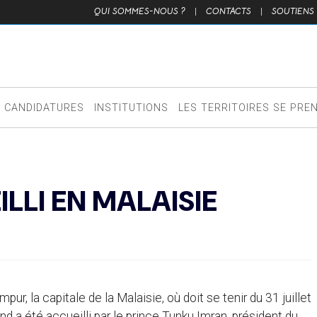
QUI SOMMES-NOUS ?
|
CONTACTS
|
SOUTIENS
CANDIDATURES
INSTITUTIONS
LES TERRITOIRES SE PRE
LI EN MALAISIE
ur, la capitale de la Malaisie, où doit se tenir du 31 juillet
d a été accueilli par le prince Tunku Imran, président du