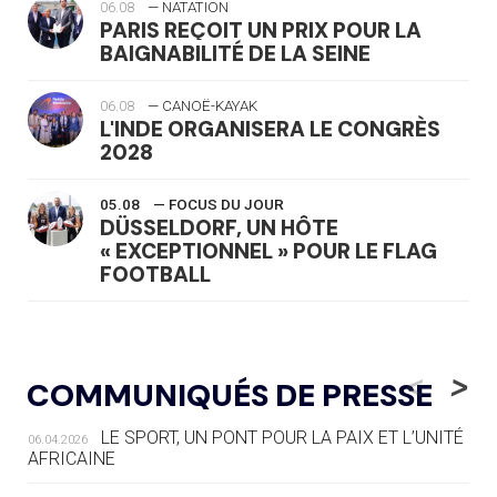
06.08
— NATATION
PARIS REÇOIT UN PRIX POUR LA
BAIGNABILITÉ DE LA SEINE
06.08
— CANOË-KAYAK
L'INDE ORGANISERA LE CONGRÈS
2028
05.08
— FOCUS DU JOUR
DÜSSELDORF, UN HÔTE
« EXCEPTIONNEL » POUR LE FLAG
FOOTBALL
05.08
— LUGE
LE RÊVE DE VOIR LA LUGE ALPINE
<
>
COMMUNIQUÉS DE PRESSE
AUX JO « N'EST PAS FINI »
LE SPORT, UN PONT POUR LA PAIX ET L’UNITÉ
06.04.2026
05.08
— TIR À L'ARC
AFRICAINE
DES MONDIAUX À BRISBANE SUR LA
ROUTE DES JO 2032