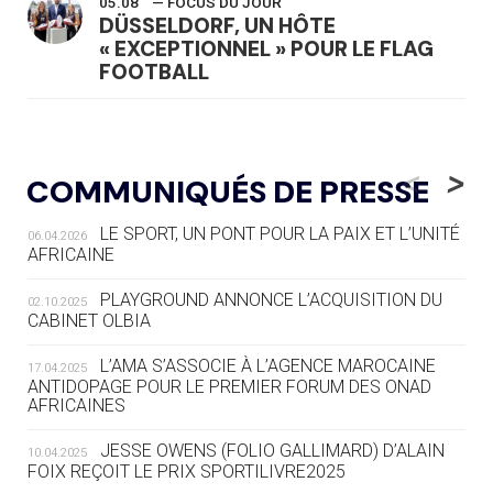
05.08
— FOCUS DU JOUR
DÜSSELDORF, UN HÔTE
« EXCEPTIONNEL » POUR LE FLAG
FOOTBALL
05.08
— LUGE
LE RÊVE DE VOIR LA LUGE ALPINE
<
>
COMMUNIQUÉS DE PRESSE
AUX JO « N'EST PAS FINI »
LE SPORT, UN PONT POUR LA PAIX ET L’UNITÉ
06.04.2026
05.08
— TIR À L'ARC
AFRICAINE
DES MONDIAUX À BRISBANE SUR LA
ROUTE DES JO 2032
PLAYGROUND ANNONCE L’ACQUISITION DU
02.10.2025
CABINET OLBIA
05.08
— ALPES FRANÇAISES 2030
LE VILLAGE OLYMPIQUE DES ARAVIS
L’AMA S’ASSOCIE À L’AGENCE MAROCAINE
17.04.2025
SE DESSINE
ANTIDOPAGE POUR LE PREMIER FORUM DES ONAD
AFRICAINES
04.08
— FOCUS DU JOUR
JESSE OWENS (FOLIO GALLIMARD) D’ALAIN
10.04.2025
LE COJOP A TROUVÉ SON VILLAGE
FOIX REÇOIT LE PRIX SPORTILIVRE2025
OLYMPIQUE LYONNAIS