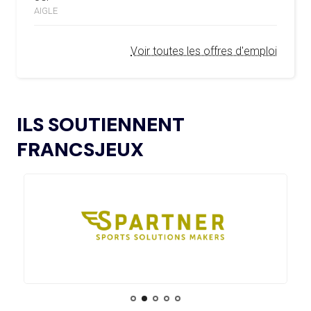
L’AMA LANCE UNE DEMANDE DE
INFANTINO ?
04.02.2025
AIGLE
PROPOSITIONS POUR L’ORGANISATION DE
SYMPOSIUMS RÉGIONAUX EN 2026
02.08
— BOXE
Voir toutes les offres d'emploi
LES BOXEURS RUSSES AUTORISÉS À
REVENIR
L’AMA ANNONCE LES CANDIDATS ÉLUS AU
18.12.2024
GROUPE 2 DU CONSEIL DES SPORTIFS
02.08
— HOCKEY SUR GLACE
L’AMA FAIT LE POINT SUR LES AVANCÉES DE
L'IIHF OUVRE LA PORTE À UN
21.11.2024
ILS SOUTIENNENT
SON GROUPE DE TRAVAIL SUR LE DOPAGE NON
RETOUR DE LA RUSSIE EN 2027
INTENTIONNEL
FRANCSJEUX
02.08
— DAKAR 2026
L’AMA ANNONCE LES CANDIDATS À
13.11.2024
LES JOJ PENSENT À LA
L’ÉLECTION DU CONSEIL DES SPORTIFS
CYBERSÉCURITÉ
LE COMITÉ DE RÉVISION DE LA CONFORMITÉ
05.11.2024
DE L’AMA SE RÉUNIT POUR LA DERNIÈRE FOIS DE
L’ANNÉE
02.08
— ITALIE
LE CIO REND HOMMAGE À FRANCO
L’AMA PUBLIE UN NOUVEAU COURS EN LIGNE
04.11.2024
BARESI
ET DES RESSOURCES TÉLÉCHARGEABLES CIBLANT LES
JEUNES SPORTIFS
30.07
— FOCUS DU JOUR