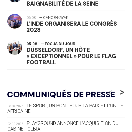
BAIGNABILITÉ DE LA SEINE
06.08
— CANOË-KAYAK
L'INDE ORGANISERA LE CONGRÈS
2028
05.08
— FOCUS DU JOUR
DÜSSELDORF, UN HÔTE
« EXCEPTIONNEL » POUR LE FLAG
FOOTBALL
05.08
— LUGE
LE RÊVE DE VOIR LA LUGE ALPINE
<
>
COMMUNIQUÉS DE PRESSE
AUX JO « N'EST PAS FINI »
LE SPORT, UN PONT POUR LA PAIX ET L’UNITÉ
06.04.2026
05.08
— TIR À L'ARC
AFRICAINE
DES MONDIAUX À BRISBANE SUR LA
ROUTE DES JO 2032
PLAYGROUND ANNONCE L’ACQUISITION DU
02.10.2025
CABINET OLBIA