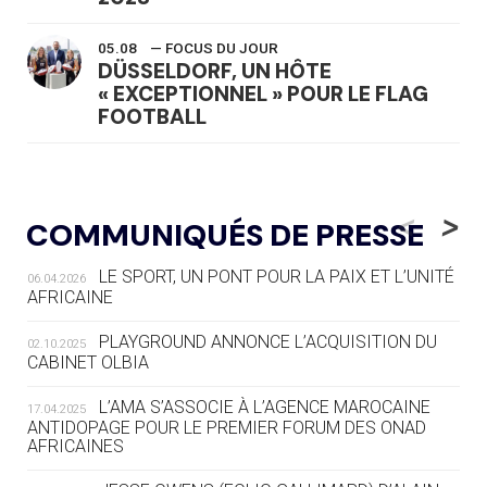
05.08
— FOCUS DU JOUR
DÜSSELDORF, UN HÔTE
« EXCEPTIONNEL » POUR LE FLAG
FOOTBALL
05.08
— LUGE
LE RÊVE DE VOIR LA LUGE ALPINE
<
>
COMMUNIQUÉS DE PRESSE
AUX JO « N'EST PAS FINI »
LE SPORT, UN PONT POUR LA PAIX ET L’UNITÉ
06.04.2026
05.08
— TIR À L'ARC
AFRICAINE
DES MONDIAUX À BRISBANE SUR LA
ROUTE DES JO 2032
PLAYGROUND ANNONCE L’ACQUISITION DU
02.10.2025
CABINET OLBIA
05.08
— ALPES FRANÇAISES 2030
LE VILLAGE OLYMPIQUE DES ARAVIS
L’AMA S’ASSOCIE À L’AGENCE MAROCAINE
17.04.2025
SE DESSINE
ANTIDOPAGE POUR LE PREMIER FORUM DES ONAD
AFRICAINES
04.08
— FOCUS DU JOUR