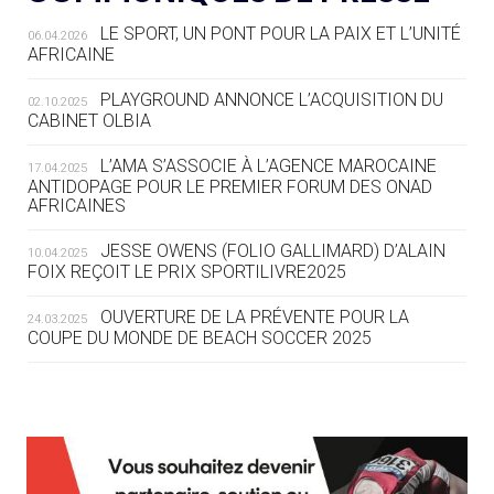
LE SPORT, UN PONT POUR LA PAIX ET L’UNITÉ
06.04.2026
05.08
— TIR À L'ARC
AFRICAINE
DES MONDIAUX À BRISBANE SUR LA
ROUTE DES JO 2032
PLAYGROUND ANNONCE L’ACQUISITION DU
02.10.2025
CABINET OLBIA
05.08
— ALPES FRANÇAISES 2030
LE VILLAGE OLYMPIQUE DES ARAVIS
L’AMA S’ASSOCIE À L’AGENCE MAROCAINE
17.04.2025
SE DESSINE
ANTIDOPAGE POUR LE PREMIER FORUM DES ONAD
AFRICAINES
04.08
— FOCUS DU JOUR
JESSE OWENS (FOLIO GALLIMARD) D’ALAIN
10.04.2025
LE COJOP A TROUVÉ SON VILLAGE
FOIX REÇOIT LE PRIX SPORTILIVRE2025
OLYMPIQUE LYONNAIS
OUVERTURE DE LA PRÉVENTE POUR LA
24.03.2025
COUPE DU MONDE DE BEACH SOCCER 2025
04.08
— ALLEMAGNE
« L'ALLEMAGNE PEUT DÉMONTRER
COMMENT ORGANISER DES JO
RESPONSABLES »
L’AMA FÉLICITE RICHARD POUND ET VALÉRIE
24.03.2025
FOURNEYRON, RÉCOMPENSÉS DE L’ORDRE OLYMPIQUE
L’AMA RECHERCHE DES HÔTES POUR LES
13.03.2025
04.08
— ESCRIME
RÉUNIONS DU CONSEIL DE FONDATION ET DU COMITÉ