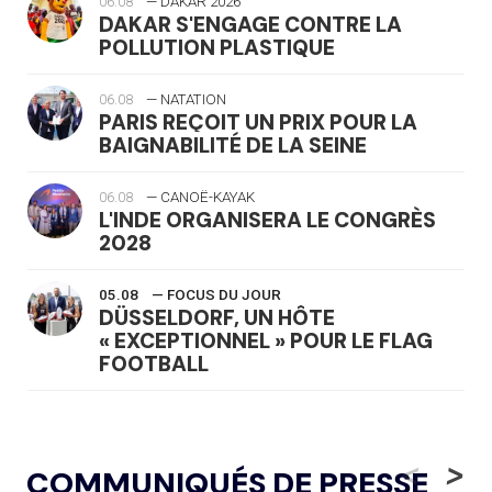
06.08
— DAKAR 2026
DAKAR S'ENGAGE CONTRE LA
POLLUTION PLASTIQUE
06.08
— NATATION
PARIS REÇOIT UN PRIX POUR LA
BAIGNABILITÉ DE LA SEINE
06.08
— CANOË-KAYAK
L'INDE ORGANISERA LE CONGRÈS
2028
05.08
— FOCUS DU JOUR
DÜSSELDORF, UN HÔTE
« EXCEPTIONNEL » POUR LE FLAG
FOOTBALL
05.08
— LUGE
LE RÊVE DE VOIR LA LUGE ALPINE
<
>
COMMUNIQUÉS DE PRESSE
AUX JO « N'EST PAS FINI »