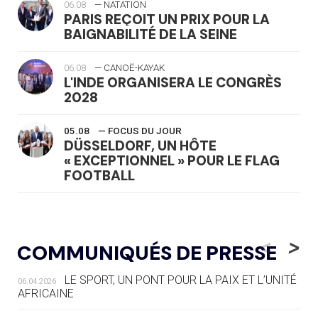
06.08
— NATATION
PARIS REÇOIT UN PRIX POUR LA
BAIGNABILITÉ DE LA SEINE
06.08
— CANOË-KAYAK
L'INDE ORGANISERA LE CONGRÈS
2028
05.08
— FOCUS DU JOUR
DÜSSELDORF, UN HÔTE
« EXCEPTIONNEL » POUR LE FLAG
FOOTBALL
05.08
— LUGE
LE RÊVE DE VOIR LA LUGE ALPINE
<
>
COMMUNIQUÉS DE PRESSE
AUX JO « N'EST PAS FINI »
LE SPORT, UN PONT POUR LA PAIX ET L’UNITÉ
06.04.2026
05.08
— TIR À L'ARC
AFRICAINE
DES MONDIAUX À BRISBANE SUR LA
ROUTE DES JO 2032