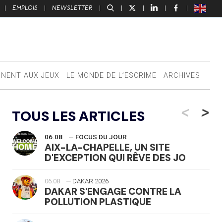
|
EMPLOIS
|
NEWSLETTER
|
|
|
|
|
NNENT AUX JEUX
LE MONDE DE L’ESCRIME
ARCHIVES
<
>
TOUS LES ARTICLES
06.08
— FOCUS DU JOUR
AIX-LA-CHAPELLE, UN SITE
D'EXCEPTION QUI RÊVE DES JO
06.08
— DAKAR 2026
DAKAR S'ENGAGE CONTRE LA
POLLUTION PLASTIQUE