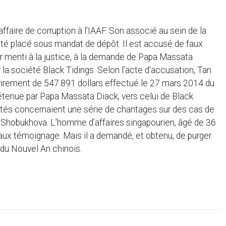
faire de corruption à l’IAAF. Son associé au sein de la
été placé sous mandat de dépôt. Il est accusé de faux
ir menti à la justice, à la demande de Papa Massata
r la société Black Tidings. Selon l’acte d’accusation, Tan
virement de 547.891 dollars effectué le 27 mars 2014 du
tenue par Papa Massata Diack, vers celui de Black
étés concernaient une série de chantages sur des cas de
a Shobukhova. L’homme d’affaires singapourien, âgé de 36
ux témoignage. Mais il a demandé, et obtenu, de purger
s du Nouvel An chinois.