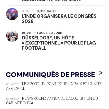
06.08
— CANOË-KAYAK
L'INDE ORGANISERA LE CONGRÈS
2028
05.08
— FOCUS DU JOUR
DÜSSELDORF, UN HÔTE
« EXCEPTIONNEL » POUR LE FLAG
FOOTBALL
05.08
— LUGE
LE RÊVE DE VOIR LA LUGE ALPINE
<
>
COMMUNIQUÉS DE PRESSE
AUX JO « N'EST PAS FINI »
LE SPORT, UN PONT POUR LA PAIX ET L’UNITÉ
06.04.2026
05.08
— TIR À L'ARC
AFRICAINE
DES MONDIAUX À BRISBANE SUR LA
ROUTE DES JO 2032
PLAYGROUND ANNONCE L’ACQUISITION DU
02.10.2025
CABINET OLBIA
05.08
— ALPES FRANÇAISES 2030