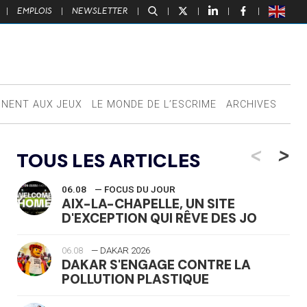
|
EMPLOIS
|
NEWSLETTER
|
|
|
|
|
NNENT AUX JEUX
LE MONDE DE L’ESCRIME
ARCHIVES
<
>
TOUS LES ARTICLES
06.08
— FOCUS DU JOUR
AIX-LA-CHAPELLE, UN SITE
D'EXCEPTION QUI RÊVE DES JO
06.08
— DAKAR 2026
DAKAR S'ENGAGE CONTRE LA
POLLUTION PLASTIQUE