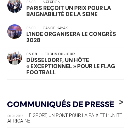
06.08
— NATATION
PARIS REÇOIT UN PRIX POUR LA
BAIGNABILITÉ DE LA SEINE
06.08
— CANOË-KAYAK
L'INDE ORGANISERA LE CONGRÈS
2028
05.08
— FOCUS DU JOUR
DÜSSELDORF, UN HÔTE
« EXCEPTIONNEL » POUR LE FLAG
FOOTBALL
05.08
— LUGE
LE RÊVE DE VOIR LA LUGE ALPINE
<
>
COMMUNIQUÉS DE PRESSE
AUX JO « N'EST PAS FINI »
LE SPORT, UN PONT POUR LA PAIX ET L’UNITÉ
06.04.2026
05.08
— TIR À L'ARC
AFRICAINE
DES MONDIAUX À BRISBANE SUR LA
ROUTE DES JO 2032