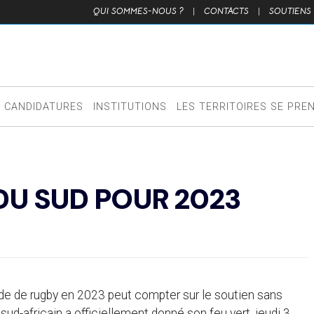
QUI SOMMES-NOUS ?
|
CONTACTS
|
SOUTIENS
CANDIDATURES
INSTITUTIONS
LES TERRITOIRES SE PRE
 DU SUD POUR 2023
nde de rugby en 2023 peut compter sur le soutien sans
sud-africain a officiellement donné son feu vert, jeudi 3