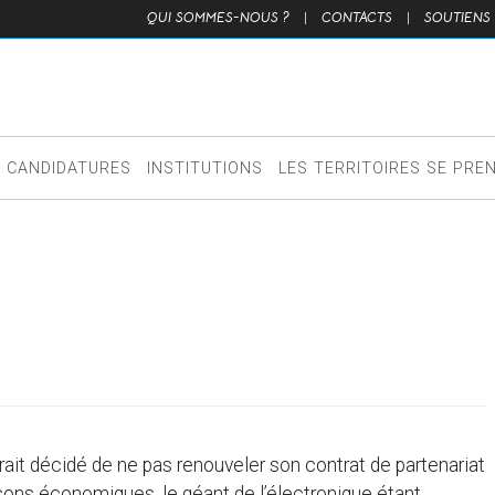
QUI SOMMES-NOUS ?
|
CONTACTS
|
SOUTIENS
CANDIDATURES
INSTITUTIONS
LES TERRITOIRES SE PRE
rait décidé de ne pas renouveler son contrat de partenariat
isons économiques, le géant de l’électronique étant