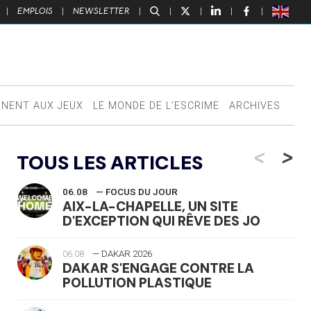
|
EMPLOIS
|
NEWSLETTER
|
|
|
|
|
NNENT AUX JEUX
LE MONDE DE L’ESCRIME
ARCHIVES
<
>
TOUS LES ARTICLES
06.08
— FOCUS DU JOUR
AIX-LA-CHAPELLE, UN SITE
D'EXCEPTION QUI RÊVE DES JO
06.08
— DAKAR 2026
DAKAR S'ENGAGE CONTRE LA
POLLUTION PLASTIQUE