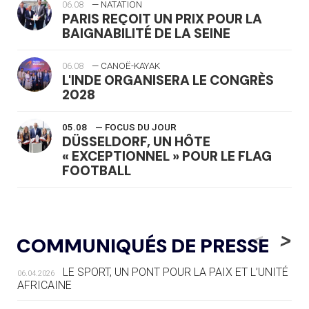
06.08
— NATATION
PARIS REÇOIT UN PRIX POUR LA
BAIGNABILITÉ DE LA SEINE
06.08
— CANOË-KAYAK
L'INDE ORGANISERA LE CONGRÈS
2028
05.08
— FOCUS DU JOUR
DÜSSELDORF, UN HÔTE
« EXCEPTIONNEL » POUR LE FLAG
FOOTBALL
05.08
— LUGE
LE RÊVE DE VOIR LA LUGE ALPINE
<
>
COMMUNIQUÉS DE PRESSE
AUX JO « N'EST PAS FINI »
LE SPORT, UN PONT POUR LA PAIX ET L’UNITÉ
06.04.2026
05.08
— TIR À L'ARC
AFRICAINE
DES MONDIAUX À BRISBANE SUR LA
ROUTE DES JO 2032