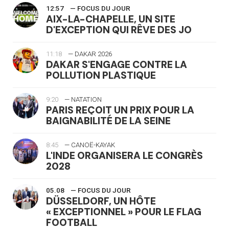
12:57
— FOCUS DU JOUR
AIX-LA-CHAPELLE, UN SITE
D'EXCEPTION QUI RÊVE DES JO
11:18
— DAKAR 2026
DAKAR S'ENGAGE CONTRE LA
POLLUTION PLASTIQUE
9:20
— NATATION
PARIS REÇOIT UN PRIX POUR LA
BAIGNABILITÉ DE LA SEINE
8:45
— CANOË-KAYAK
L'INDE ORGANISERA LE CONGRÈS
2028
05.08
— FOCUS DU JOUR
DÜSSELDORF, UN HÔTE
« EXCEPTIONNEL » POUR LE FLAG
FOOTBALL