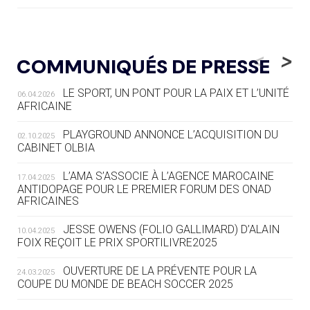
05.08
— LUGE
LE RÊVE DE VOIR LA LUGE ALPINE
<
>
COMMUNIQUÉS DE PRESSE
AUX JO « N'EST PAS FINI »
LE SPORT, UN PONT POUR LA PAIX ET L’UNITÉ
06.04.2026
05.08
— TIR À L'ARC
AFRICAINE
DES MONDIAUX À BRISBANE SUR LA
ROUTE DES JO 2032
PLAYGROUND ANNONCE L’ACQUISITION DU
02.10.2025
CABINET OLBIA
05.08
— ALPES FRANÇAISES 2030
LE VILLAGE OLYMPIQUE DES ARAVIS
L’AMA S’ASSOCIE À L’AGENCE MAROCAINE
17.04.2025
SE DESSINE
ANTIDOPAGE POUR LE PREMIER FORUM DES ONAD
AFRICAINES
04.08
— FOCUS DU JOUR
JESSE OWENS (FOLIO GALLIMARD) D’ALAIN
10.04.2025
LE COJOP A TROUVÉ SON VILLAGE
FOIX REÇOIT LE PRIX SPORTILIVRE2025
OLYMPIQUE LYONNAIS
OUVERTURE DE LA PRÉVENTE POUR LA
24.03.2025
COUPE DU MONDE DE BEACH SOCCER 2025
04.08
— ALLEMAGNE
« L'ALLEMAGNE PEUT DÉMONTRER