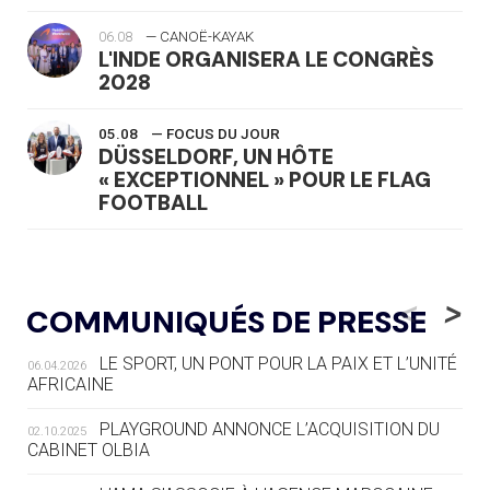
06.08
— CANOË-KAYAK
L'INDE ORGANISERA LE CONGRÈS
2028
05.08
— FOCUS DU JOUR
DÜSSELDORF, UN HÔTE
« EXCEPTIONNEL » POUR LE FLAG
FOOTBALL
05.08
— LUGE
LE RÊVE DE VOIR LA LUGE ALPINE
<
>
COMMUNIQUÉS DE PRESSE
AUX JO « N'EST PAS FINI »
LE SPORT, UN PONT POUR LA PAIX ET L’UNITÉ
06.04.2026
05.08
— TIR À L'ARC
AFRICAINE
DES MONDIAUX À BRISBANE SUR LA
ROUTE DES JO 2032
PLAYGROUND ANNONCE L’ACQUISITION DU
02.10.2025
CABINET OLBIA
05.08
— ALPES FRANÇAISES 2030