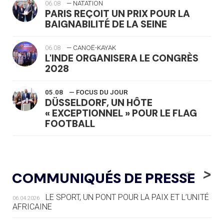
06.08
— NATATION
PARIS REÇOIT UN PRIX POUR LA
BAIGNABILITÉ DE LA SEINE
06.08
— CANOË-KAYAK
L'INDE ORGANISERA LE CONGRÈS
2028
05.08
— FOCUS DU JOUR
DÜSSELDORF, UN HÔTE
« EXCEPTIONNEL » POUR LE FLAG
FOOTBALL
05.08
— LUGE
LE RÊVE DE VOIR LA LUGE ALPINE
<
>
COMMUNIQUÉS DE PRESSE
AUX JO « N'EST PAS FINI »
LE SPORT, UN PONT POUR LA PAIX ET L’UNITÉ
06.04.2026
05.08
— TIR À L'ARC
AFRICAINE
DES MONDIAUX À BRISBANE SUR LA
ROUTE DES JO 2032