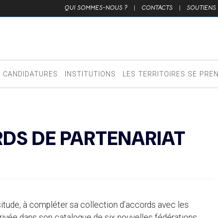
QUI SOMMES-NOUS ?
|
CONTACTS
|
SOUTIENS
CANDIDATURES
INSTITUTIONS
LES TERRITOIRES SE PRE
DS DE PARTENARIAT
itude, à compléter sa collection d’accords avec les
rrivée dans son catalogue de six nouvelles fédérations,