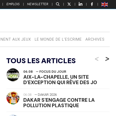
|
EMPLOIS
|
NEWSLETTER
|
|
|
|
|
NNENT AUX JEUX
LE MONDE DE L’ESCRIME
ARCHIVES
<
>
TOUS LES ARTICLES
06.08
— FOCUS DU JOUR
AIX-LA-CHAPELLE, UN SITE
D'EXCEPTION QUI RÊVE DES JO
06.08
— DAKAR 2026
DAKAR S'ENGAGE CONTRE LA
POLLUTION PLASTIQUE