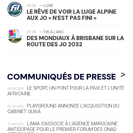
05.08
— LUGE
LE RÊVE DE VOIR LA LUGE ALPINE
AUX JO « N'EST PAS FINI »
05.08
— TIR À L'ARC
DES MONDIAUX À BRISBANE SUR LA
ROUTE DES JO 2032
05.08
— ALPES FRANÇAISES 2030
LE VILLAGE OLYMPIQUE DES ARAVIS
<
>
COMMUNIQUÉS DE PRESSE
SE DESSINE
LE SPORT, UN PONT POUR LA PAIX ET L’UNITÉ
06.04.2026
04.08
— FOCUS DU JOUR
AFRICAINE
LE COJOP A TROUVÉ SON VILLAGE
OLYMPIQUE LYONNAIS
PLAYGROUND ANNONCE L’ACQUISITION DU
02.10.2025
CABINET OLBIA
04.08
— ALLEMAGNE
« L'ALLEMAGNE PEUT DÉMONTRER
L’AMA S’ASSOCIE À L’AGENCE MAROCAINE
17.04.2025
COMMENT ORGANISER DES JO
ANTIDOPAGE POUR LE PREMIER FORUM DES ONAD