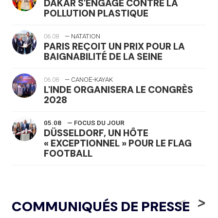
DAKAR S'ENGAGE CONTRE LA
POLLUTION PLASTIQUE
06.08
— NATATION
PARIS REÇOIT UN PRIX POUR LA
BAIGNABILITÉ DE LA SEINE
06.08
— CANOË-KAYAK
L'INDE ORGANISERA LE CONGRÈS
2028
05.08
— FOCUS DU JOUR
DÜSSELDORF, UN HÔTE
« EXCEPTIONNEL » POUR LE FLAG
FOOTBALL
05.08
— LUGE
LE RÊVE DE VOIR LA LUGE ALPINE
<
>
COMMUNIQUÉS DE PRESSE
AUX JO « N'EST PAS FINI »