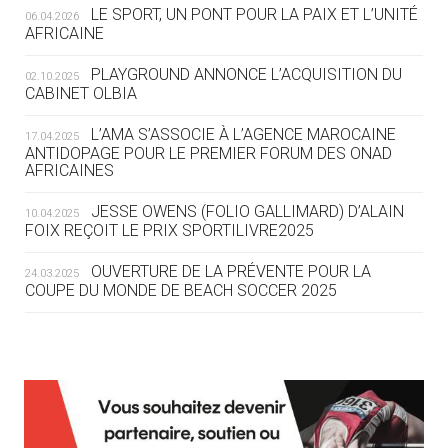
LE SPORT, UN PONT POUR LA PAIX ET L’UNITÉ
06.04.2026
05.08
— TIR À L'ARC
AFRICAINE
DES MONDIAUX À BRISBANE SUR LA
ROUTE DES JO 2032
PLAYGROUND ANNONCE L’ACQUISITION DU
02.10.2025
CABINET OLBIA
05.08
— ALPES FRANÇAISES 2030
LE VILLAGE OLYMPIQUE DES ARAVIS
L’AMA S’ASSOCIE À L’AGENCE MAROCAINE
17.04.2025
SE DESSINE
ANTIDOPAGE POUR LE PREMIER FORUM DES ONAD
AFRICAINES
04.08
— FOCUS DU JOUR
JESSE OWENS (FOLIO GALLIMARD) D’ALAIN
10.04.2025
LE COJOP A TROUVÉ SON VILLAGE
FOIX REÇOIT LE PRIX SPORTILIVRE2025
OLYMPIQUE LYONNAIS
OUVERTURE DE LA PRÉVENTE POUR LA
24.03.2025
COUPE DU MONDE DE BEACH SOCCER 2025
04.08
— ALLEMAGNE
« L'ALLEMAGNE PEUT DÉMONTRER
COMMENT ORGANISER DES JO
RESPONSABLES »
L’AMA FÉLICITE RICHARD POUND ET VALÉRIE
24.03.2025
FOURNEYRON, RÉCOMPENSÉS DE L’ORDRE OLYMPIQUE
L’AMA RECHERCHE DES HÔTES POUR LES
13.03.2025
04.08
— ESCRIME
RÉUNIONS DU CONSEIL DE FONDATION ET DU COMITÉ
LA FIE LANCE LES GRANDES
EXÉCUTIF