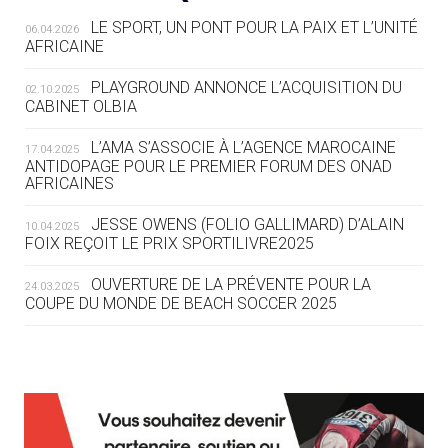
LE SPORT, UN PONT POUR LA PAIX ET L’UNITÉ
06.04.2026
05.08
— TIR À L'ARC
AFRICAINE
DES MONDIAUX À BRISBANE SUR LA
ROUTE DES JO 2032
PLAYGROUND ANNONCE L’ACQUISITION DU
02.10.2025
CABINET OLBIA
05.08
— ALPES FRANÇAISES 2030
LE VILLAGE OLYMPIQUE DES ARAVIS
L’AMA S’ASSOCIE À L’AGENCE MAROCAINE
17.04.2025
SE DESSINE
ANTIDOPAGE POUR LE PREMIER FORUM DES ONAD
AFRICAINES
04.08
— FOCUS DU JOUR
JESSE OWENS (FOLIO GALLIMARD) D’ALAIN
10.04.2025
LE COJOP A TROUVÉ SON VILLAGE
FOIX REÇOIT LE PRIX SPORTILIVRE2025
OLYMPIQUE LYONNAIS
OUVERTURE DE LA PRÉVENTE POUR LA
24.03.2025
COUPE DU MONDE DE BEACH SOCCER 2025
04.08
— ALLEMAGNE
« L'ALLEMAGNE PEUT DÉMONTRER
COMMENT ORGANISER DES JO
RESPONSABLES »
L’AMA FÉLICITE RICHARD POUND ET VALÉRIE
24.03.2025
FOURNEYRON, RÉCOMPENSÉS DE L’ORDRE OLYMPIQUE
L’AMA RECHERCHE DES HÔTES POUR LES
13.03.2025
04.08
— ESCRIME
RÉUNIONS DU CONSEIL DE FONDATION ET DU COMITÉ