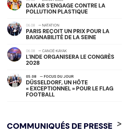
DAKAR S'ENGAGE CONTRE LA
POLLUTION PLASTIQUE
06.08
— NATATION
PARIS REÇOIT UN PRIX POUR LA
BAIGNABILITÉ DE LA SEINE
06.08
— CANOË-KAYAK
L'INDE ORGANISERA LE CONGRÈS
2028
05.08
— FOCUS DU JOUR
DÜSSELDORF, UN HÔTE
« EXCEPTIONNEL » POUR LE FLAG
FOOTBALL
05.08
— LUGE
LE RÊVE DE VOIR LA LUGE ALPINE
<
>
COMMUNIQUÉS DE PRESSE
AUX JO « N'EST PAS FINI »