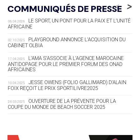
LE RÊVE DE VOIR LA LUGE ALPINE
<
>
COMMUNIQUÉS DE PRESSE
AUX JO « N'EST PAS FINI »
LE SPORT, UN PONT POUR LA PAIX ET L’UNITÉ
06.04.2026
05.08
— TIR À L'ARC
AFRICAINE
DES MONDIAUX À BRISBANE SUR LA
ROUTE DES JO 2032
PLAYGROUND ANNONCE L’ACQUISITION DU
02.10.2025
CABINET OLBIA
05.08
— ALPES FRANÇAISES 2030
LE VILLAGE OLYMPIQUE DES ARAVIS
L’AMA S’ASSOCIE À L’AGENCE MAROCAINE
17.04.2025
SE DESSINE
ANTIDOPAGE POUR LE PREMIER FORUM DES ONAD
AFRICAINES
04.08
— FOCUS DU JOUR
JESSE OWENS (FOLIO GALLIMARD) D’ALAIN
10.04.2025
LE COJOP A TROUVÉ SON VILLAGE
FOIX REÇOIT LE PRIX SPORTILIVRE2025
OLYMPIQUE LYONNAIS
OUVERTURE DE LA PRÉVENTE POUR LA
24.03.2025
COUPE DU MONDE DE BEACH SOCCER 2025
04.08
— ALLEMAGNE
« L'ALLEMAGNE PEUT DÉMONTRER
COMMENT ORGANISER DES JO
RESPONSABLES »
L’AMA FÉLICITE RICHARD POUND ET VALÉRIE
24.03.2025
FOURNEYRON, RÉCOMPENSÉS DE L’ORDRE OLYMPIQUE