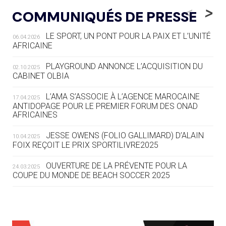
LE RÊVE DE VOIR LA LUGE ALPINE
<
>
COMMUNIQUÉS DE PRESSE
AUX JO « N'EST PAS FINI »
LE SPORT, UN PONT POUR LA PAIX ET L’UNITÉ
06.04.2026
05.08
— TIR À L'ARC
AFRICAINE
DES MONDIAUX À BRISBANE SUR LA
ROUTE DES JO 2032
PLAYGROUND ANNONCE L’ACQUISITION DU
02.10.2025
CABINET OLBIA
05.08
— ALPES FRANÇAISES 2030
LE VILLAGE OLYMPIQUE DES ARAVIS
L’AMA S’ASSOCIE À L’AGENCE MAROCAINE
17.04.2025
SE DESSINE
ANTIDOPAGE POUR LE PREMIER FORUM DES ONAD
AFRICAINES
04.08
— FOCUS DU JOUR
JESSE OWENS (FOLIO GALLIMARD) D’ALAIN
10.04.2025
LE COJOP A TROUVÉ SON VILLAGE
FOIX REÇOIT LE PRIX SPORTILIVRE2025
OLYMPIQUE LYONNAIS
OUVERTURE DE LA PRÉVENTE POUR LA
24.03.2025
COUPE DU MONDE DE BEACH SOCCER 2025
04.08
— ALLEMAGNE
« L'ALLEMAGNE PEUT DÉMONTRER
COMMENT ORGANISER DES JO
RESPONSABLES »
L’AMA FÉLICITE RICHARD POUND ET VALÉRIE
24.03.2025
FOURNEYRON, RÉCOMPENSÉS DE L’ORDRE OLYMPIQUE