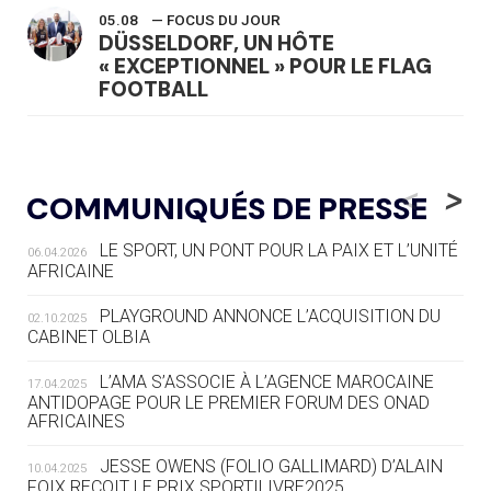
05.08
— FOCUS DU JOUR
DÜSSELDORF, UN HÔTE
« EXCEPTIONNEL » POUR LE FLAG
FOOTBALL
05.08
— LUGE
LE RÊVE DE VOIR LA LUGE ALPINE
<
>
COMMUNIQUÉS DE PRESSE
AUX JO « N'EST PAS FINI »
LE SPORT, UN PONT POUR LA PAIX ET L’UNITÉ
06.04.2026
05.08
— TIR À L'ARC
AFRICAINE
DES MONDIAUX À BRISBANE SUR LA
ROUTE DES JO 2032
PLAYGROUND ANNONCE L’ACQUISITION DU
02.10.2025
CABINET OLBIA
05.08
— ALPES FRANÇAISES 2030
LE VILLAGE OLYMPIQUE DES ARAVIS
L’AMA S’ASSOCIE À L’AGENCE MAROCAINE
17.04.2025
SE DESSINE
ANTIDOPAGE POUR LE PREMIER FORUM DES ONAD
AFRICAINES
04.08
— FOCUS DU JOUR
JESSE OWENS (FOLIO GALLIMARD) D’ALAIN
10.04.2025
LE COJOP A TROUVÉ SON VILLAGE
FOIX REÇOIT LE PRIX SPORTILIVRE2025