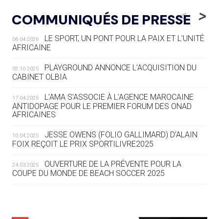
LE RÊVE DE VOIR LA LUGE ALPINE
<
>
COMMUNIQUÉS DE PRESSE
AUX JO « N'EST PAS FINI »
LE SPORT, UN PONT POUR LA PAIX ET L’UNITÉ
06.04.2026
05.08
— TIR À L'ARC
AFRICAINE
DES MONDIAUX À BRISBANE SUR LA
ROUTE DES JO 2032
PLAYGROUND ANNONCE L’ACQUISITION DU
02.10.2025
CABINET OLBIA
05.08
— ALPES FRANÇAISES 2030
LE VILLAGE OLYMPIQUE DES ARAVIS
L’AMA S’ASSOCIE À L’AGENCE MAROCAINE
17.04.2025
SE DESSINE
ANTIDOPAGE POUR LE PREMIER FORUM DES ONAD
AFRICAINES
04.08
— FOCUS DU JOUR
JESSE OWENS (FOLIO GALLIMARD) D’ALAIN
10.04.2025
LE COJOP A TROUVÉ SON VILLAGE
FOIX REÇOIT LE PRIX SPORTILIVRE2025
OLYMPIQUE LYONNAIS
OUVERTURE DE LA PRÉVENTE POUR LA
24.03.2025
COUPE DU MONDE DE BEACH SOCCER 2025
04.08
— ALLEMAGNE
« L'ALLEMAGNE PEUT DÉMONTRER
COMMENT ORGANISER DES JO
RESPONSABLES »
L’AMA FÉLICITE RICHARD POUND ET VALÉRIE
24.03.2025
FOURNEYRON, RÉCOMPENSÉS DE L’ORDRE OLYMPIQUE