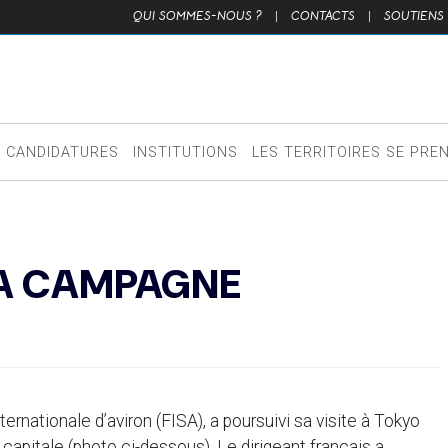
QUI SOMMES-NOUS ?
|
CONTACTS
|
SOUTIENS
CANDIDATURES
INSTITUTIONS
LES TERRITOIRES SE PRE
SA CAMPAGNE
ernationale d’aviron (FISA), a poursuivi sa visite à Tokyo
capitale (photo ci-dessous). Le dirigeant français a