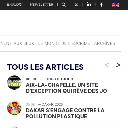
|
EMPLOIS
|
NEWSLETTER
|
|
|
|
|
NNENT AUX JEUX
LE MONDE DE L’ESCRIME
ARCHIVES
<
>
TOUS LES ARTICLES
06.08
— FOCUS DU JOUR
AIX-LA-CHAPELLE, UN SITE
D'EXCEPTION QUI RÊVE DES JO
06.08
— DAKAR 2026
DAKAR S'ENGAGE CONTRE LA
POLLUTION PLASTIQUE