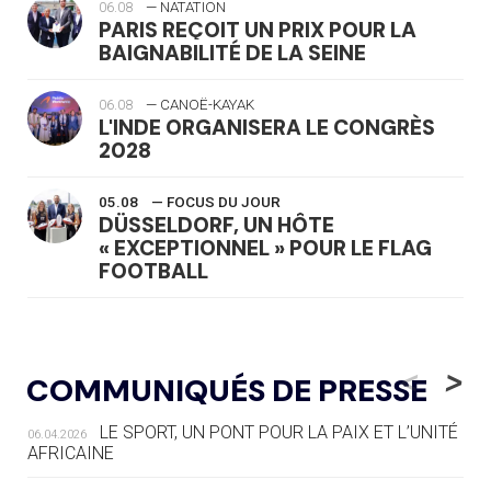
06.08
— NATATION
PARIS REÇOIT UN PRIX POUR LA
BAIGNABILITÉ DE LA SEINE
06.08
— CANOË-KAYAK
L'INDE ORGANISERA LE CONGRÈS
2028
05.08
— FOCUS DU JOUR
DÜSSELDORF, UN HÔTE
« EXCEPTIONNEL » POUR LE FLAG
FOOTBALL
05.08
— LUGE
LE RÊVE DE VOIR LA LUGE ALPINE
<
>
COMMUNIQUÉS DE PRESSE
AUX JO « N'EST PAS FINI »
LE SPORT, UN PONT POUR LA PAIX ET L’UNITÉ
06.04.2026
05.08
— TIR À L'ARC
AFRICAINE
DES MONDIAUX À BRISBANE SUR LA
ROUTE DES JO 2032