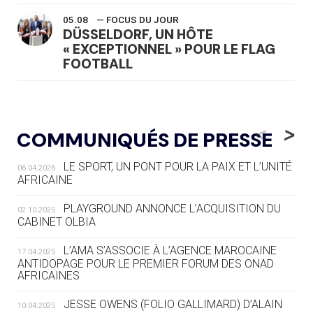
05.08
— FOCUS DU JOUR
DÜSSELDORF, UN HÔTE
« EXCEPTIONNEL » POUR LE FLAG
FOOTBALL
05.08
— LUGE
LE RÊVE DE VOIR LA LUGE ALPINE
<
>
COMMUNIQUÉS DE PRESSE
AUX JO « N'EST PAS FINI »
LE SPORT, UN PONT POUR LA PAIX ET L’UNITÉ
06.04.2026
05.08
— TIR À L'ARC
AFRICAINE
DES MONDIAUX À BRISBANE SUR LA
ROUTE DES JO 2032
PLAYGROUND ANNONCE L’ACQUISITION DU
02.10.2025
CABINET OLBIA
05.08
— ALPES FRANÇAISES 2030
LE VILLAGE OLYMPIQUE DES ARAVIS
L’AMA S’ASSOCIE À L’AGENCE MAROCAINE
17.04.2025
SE DESSINE
ANTIDOPAGE POUR LE PREMIER FORUM DES ONAD
AFRICAINES
04.08
— FOCUS DU JOUR
JESSE OWENS (FOLIO GALLIMARD) D’ALAIN
10.04.2025
LE COJOP A TROUVÉ SON VILLAGE