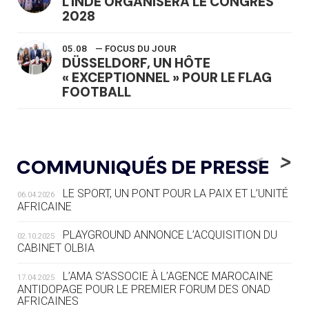
L'INDE ORGANISERA LE CONGRÈS
2028
05.08
— FOCUS DU JOUR
DÜSSELDORF, UN HÔTE
« EXCEPTIONNEL » POUR LE FLAG
FOOTBALL
05.08
— LUGE
LE RÊVE DE VOIR LA LUGE ALPINE
<
>
COMMUNIQUÉS DE PRESSE
AUX JO « N'EST PAS FINI »
LE SPORT, UN PONT POUR LA PAIX ET L’UNITÉ
06.04.2026
05.08
— TIR À L'ARC
AFRICAINE
DES MONDIAUX À BRISBANE SUR LA
ROUTE DES JO 2032
PLAYGROUND ANNONCE L’ACQUISITION DU
02.10.2025
CABINET OLBIA
05.08
— ALPES FRANÇAISES 2030
LE VILLAGE OLYMPIQUE DES ARAVIS
L’AMA S’ASSOCIE À L’AGENCE MAROCAINE
17.04.2025
SE DESSINE
ANTIDOPAGE POUR LE PREMIER FORUM DES ONAD
AFRICAINES