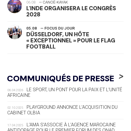
06.08
— CANOË-KAYAK
L'INDE ORGANISERA LE CONGRÈS
2028
05.08
— FOCUS DU JOUR
DÜSSELDORF, UN HÔTE
« EXCEPTIONNEL » POUR LE FLAG
FOOTBALL
05.08
— LUGE
LE RÊVE DE VOIR LA LUGE ALPINE
<
>
COMMUNIQUÉS DE PRESSE
AUX JO « N'EST PAS FINI »
LE SPORT, UN PONT POUR LA PAIX ET L’UNITÉ
06.04.2026
05.08
— TIR À L'ARC
AFRICAINE
DES MONDIAUX À BRISBANE SUR LA
ROUTE DES JO 2032
PLAYGROUND ANNONCE L’ACQUISITION DU
02.10.2025
CABINET OLBIA
05.08
— ALPES FRANÇAISES 2030
LE VILLAGE OLYMPIQUE DES ARAVIS
L’AMA S’ASSOCIE À L’AGENCE MAROCAINE
17.04.2025
SE DESSINE
ANTIDOPAGE POUR LE PREMIER FORUM DES ONAD