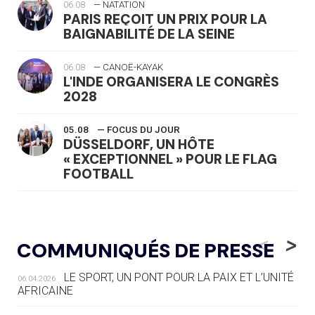
06.08
— NATATION
PARIS REÇOIT UN PRIX POUR LA
BAIGNABILITÉ DE LA SEINE
06.08
— CANOË-KAYAK
L'INDE ORGANISERA LE CONGRÈS
2028
05.08
— FOCUS DU JOUR
DÜSSELDORF, UN HÔTE
« EXCEPTIONNEL » POUR LE FLAG
FOOTBALL
05.08
— LUGE
LE RÊVE DE VOIR LA LUGE ALPINE
<
>
COMMUNIQUÉS DE PRESSE
AUX JO « N'EST PAS FINI »
LE SPORT, UN PONT POUR LA PAIX ET L’UNITÉ
06.04.2026
05.08
— TIR À L'ARC
AFRICAINE
DES MONDIAUX À BRISBANE SUR LA
ROUTE DES JO 2032