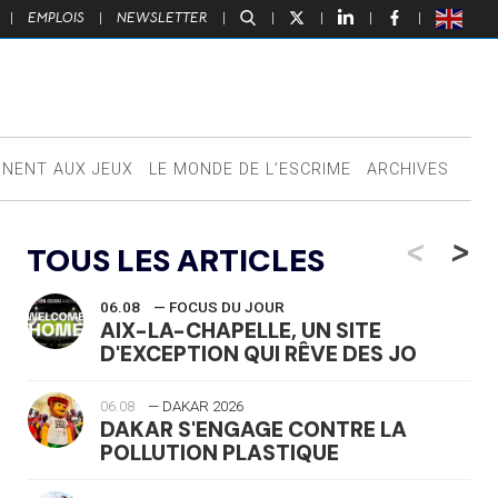
|
EMPLOIS
|
NEWSLETTER
|
|
|
|
|
NNENT AUX JEUX
LE MONDE DE L’ESCRIME
ARCHIVES
<
>
TOUS LES ARTICLES
06.08
— FOCUS DU JOUR
AIX-LA-CHAPELLE, UN SITE
D'EXCEPTION QUI RÊVE DES JO
06.08
— DAKAR 2026
DAKAR S'ENGAGE CONTRE LA
POLLUTION PLASTIQUE