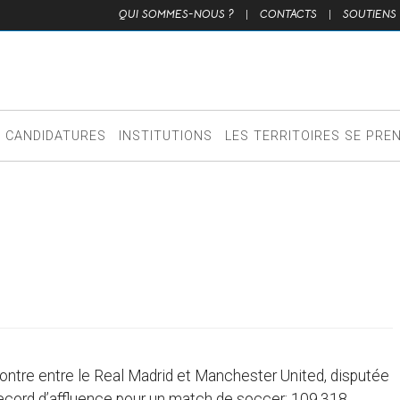
QUI SOMMES-NOUS ?
|
CONTACTS
|
SOUTIENS
CANDIDATURES
INSTITUTIONS
LES TERRITOIRES SE PRE
contre entre le Real Madrid et Manchester United, disputée
record d’affluence pour un match de soccer: 109.318