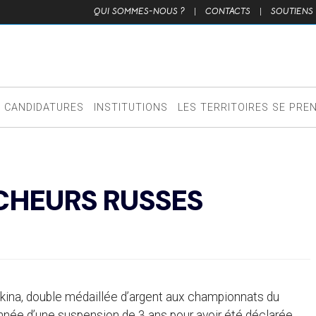
QUI SOMMES-NOUS ?
|
CONTACTS
|
SOUTIENS
CANDIDATURES
INSTITUTIONS
LES TERRITOIRES SE PRE
CHEURS RUSSES
kina, double médaillée d’argent aux championnats du
nnée d’une suspension de 3 ans pour avoir été déclarée