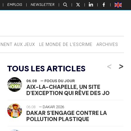
|
EMPLOIS
|
NEWSLETTER
|
|
|
|
|
NNENT AUX JEUX
LE MONDE DE L’ESCRIME
ARCHIVES
<
>
TOUS LES ARTICLES
06.08
— FOCUS DU JOUR
AIX-LA-CHAPELLE, UN SITE
D'EXCEPTION QUI RÊVE DES JO
06.08
— DAKAR 2026
DAKAR S'ENGAGE CONTRE LA
POLLUTION PLASTIQUE