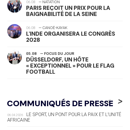
06.08
— NATATION
PARIS REÇOIT UN PRIX POUR LA
BAIGNABILITÉ DE LA SEINE
06.08
— CANOË-KAYAK
L'INDE ORGANISERA LE CONGRÈS
2028
05.08
— FOCUS DU JOUR
DÜSSELDORF, UN HÔTE
« EXCEPTIONNEL » POUR LE FLAG
FOOTBALL
05.08
— LUGE
LE RÊVE DE VOIR LA LUGE ALPINE
<
>
COMMUNIQUÉS DE PRESSE
AUX JO « N'EST PAS FINI »
LE SPORT, UN PONT POUR LA PAIX ET L’UNITÉ
06.04.2026
05.08
— TIR À L'ARC
AFRICAINE
DES MONDIAUX À BRISBANE SUR LA
ROUTE DES JO 2032