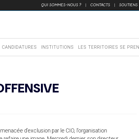
QUI SOMMES-NOUS ?
|
CONTACTS
|
SOUTIENS
CANDIDATURES
INSTITUTIONS
LES TERRITOIRES SE PRE
OFFENSIVE
t menacée d’exclusion par le CIO, l’organisation
e refaire une image. Mercredi dernier, son directeur