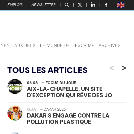
|
EMPLOIS
|
NEWSLETTER
|
|
|
|
|
NNENT AUX JEUX
LE MONDE DE L’ESCRIME
ARCHIVES
<
>
TOUS LES ARTICLES
06.08
— FOCUS DU JOUR
AIX-LA-CHAPELLE, UN SITE
D'EXCEPTION QUI RÊVE DES JO
06.08
— DAKAR 2026
DAKAR S'ENGAGE CONTRE LA
POLLUTION PLASTIQUE