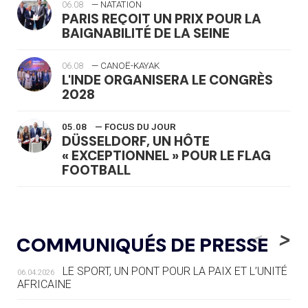
06.08
— NATATION
PARIS REÇOIT UN PRIX POUR LA
BAIGNABILITÉ DE LA SEINE
06.08
— CANOË-KAYAK
L'INDE ORGANISERA LE CONGRÈS
2028
05.08
— FOCUS DU JOUR
DÜSSELDORF, UN HÔTE
« EXCEPTIONNEL » POUR LE FLAG
FOOTBALL
05.08
— LUGE
LE RÊVE DE VOIR LA LUGE ALPINE
<
>
COMMUNIQUÉS DE PRESSE
AUX JO « N'EST PAS FINI »
LE SPORT, UN PONT POUR LA PAIX ET L’UNITÉ
06.04.2026
05.08
— TIR À L'ARC
AFRICAINE
DES MONDIAUX À BRISBANE SUR LA
ROUTE DES JO 2032