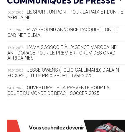
COMMUNIQUÉS DE PRESSE
AUX JO « N'EST PAS FINI »
LE SPORT, UN PONT POUR LA PAIX ET L’UNITÉ
06.04.2026
05.08
— TIR À L'ARC
AFRICAINE
DES MONDIAUX À BRISBANE SUR LA
ROUTE DES JO 2032
PLAYGROUND ANNONCE L’ACQUISITION DU
02.10.2025
CABINET OLBIA
05.08
— ALPES FRANÇAISES 2030
LE VILLAGE OLYMPIQUE DES ARAVIS
L’AMA S’ASSOCIE À L’AGENCE MAROCAINE
17.04.2025
SE DESSINE
ANTIDOPAGE POUR LE PREMIER FORUM DES ONAD
AFRICAINES
04.08
— FOCUS DU JOUR
JESSE OWENS (FOLIO GALLIMARD) D’ALAIN
10.04.2025
LE COJOP A TROUVÉ SON VILLAGE
FOIX REÇOIT LE PRIX SPORTILIVRE2025
OLYMPIQUE LYONNAIS
OUVERTURE DE LA PRÉVENTE POUR LA
24.03.2025
COUPE DU MONDE DE BEACH SOCCER 2025
04.08
— ALLEMAGNE
« L'ALLEMAGNE PEUT DÉMONTRER
COMMENT ORGANISER DES JO
RESPONSABLES »
L’AMA FÉLICITE RICHARD POUND ET VALÉRIE
24.03.2025
FOURNEYRON, RÉCOMPENSÉS DE L’ORDRE OLYMPIQUE
L’AMA RECHERCHE DES HÔTES POUR LES
13.03.2025
04.08
— ESCRIME