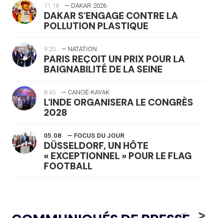
11:18
— DAKAR 2026
DAKAR S'ENGAGE CONTRE LA
POLLUTION PLASTIQUE
9:20
— NATATION
PARIS REÇOIT UN PRIX POUR LA
BAIGNABILITÉ DE LA SEINE
8:45
— CANOË-KAYAK
L'INDE ORGANISERA LE CONGRÈS
2028
05.08
— FOCUS DU JOUR
DÜSSELDORF, UN HÔTE
« EXCEPTIONNEL » POUR LE FLAG
FOOTBALL
05.08
— LUGE
LE RÊVE DE VOIR LA LUGE ALPINE
<
>